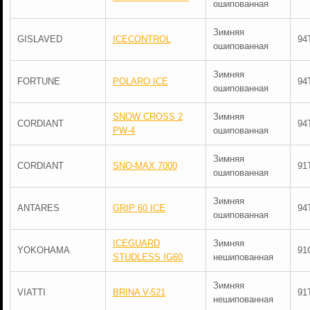
ошипованная
Зимняя
GISLAVED
ICECONTROL
94
ошипованная
Зимняя
FORTUNE
POLARO ICE
94
ошипованная
SNOW CROSS 2
Зимняя
CORDIANT
94
PW-4
ошипованная
Зимняя
CORDIANT
SNO-MAX 7000
91
ошипованная
Зимняя
ANTARES
GRIP 60 ICE
94
ошипованная
ICEGUARD
Зимняя
YOKOHAMA
91
STUDLESS IG60
нешипованная
Зимняя
VIATTI
BRINA V-521
91
нешипованная