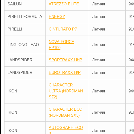
SAILUN
ATREZZO ELITE
Летняя
94
PIRELLI FORMULA
ENERGY
Летняя
91
PIRELLI
CINTURATO P7
Летняя
91
NOVA-FORCE
LINGLONG LEAO
Летняя
91
HP100
LANDSPIDER
SPORTRAXX UHP
Летняя
94
LANDSPIDER
EUROTRAXX H/P
Летняя
91
CHARACTER
IKON
ULTRA (NORDMAN
Летняя
94
SZ2)
CHARACTER ECO
IKON
Летняя
91
(NORDMAN SX3)
AUTOGRAPH ECO
IKON
Летняя
94
3