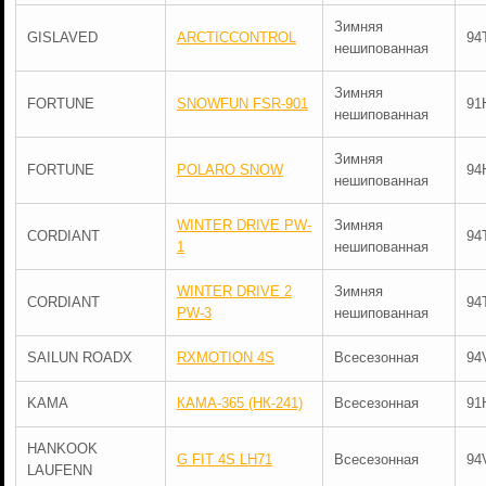
Зимняя
GISLAVED
ARCTICCONTROL
94
нешипованная
Зимняя
FORTUNE
SNOWFUN FSR-901
91
нешипованная
Зимняя
FORTUNE
POLARO SNOW
94
нешипованная
WINTER DRIVE PW-
Зимняя
CORDIANT
94
1
нешипованная
WINTER DRIVE 2
Зимняя
CORDIANT
94
PW-3
нешипованная
SAILUN ROADX
RXMOTION 4S
Всесезонная
94
KAMA
КАМА-365 (НК-241)
Всесезонная
91
HANKOOK
G FIT 4S LH71
Всесезонная
94
LAUFENN