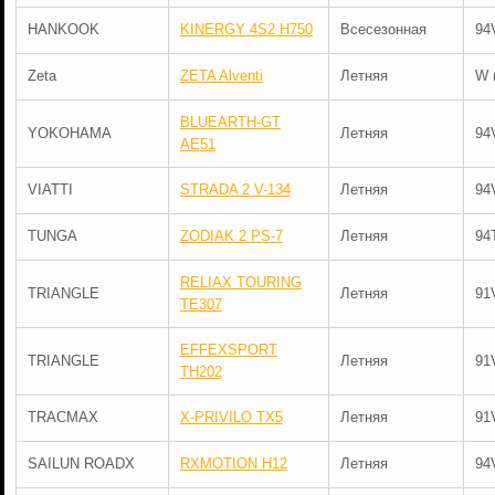
HANKOOK
KINERGY 4S2 H750
Всесезонная
94
Zeta
ZETA Alventi
Летняя
W 
BLUEARTH-GT
YOKOHAMA
Летняя
94
AE51
VIATTI
STRADA 2 V-134
Летняя
94
TUNGA
ZODIAK 2 PS-7
Летняя
94
RELIAX TOURING
TRIANGLE
Летняя
91
TE307
EFFEXSPORT
TRIANGLE
Летняя
91
TH202
TRACMAX
X-PRIVILO TX5
Летняя
91
SAILUN ROADX
RXMOTION H12
Летняя
94