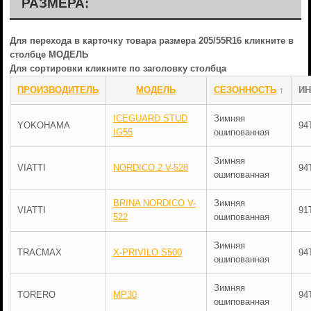
РАЗМЕРА:
Для перехода в карточку товара размера 205/55R16 кликните в
столбце МОДЕЛЬ
Для сортировки кликните по заголовку столбца
ПРОИЗВОДИТЕЛЬ
МОДЕЛЬ
СЕЗОННОСТЬ
↑
ИН
ICEGUARD STUD
Зимняя
YOKOHAMA
94
IG55
ошипованная
Зимняя
VIATTI
NORDICO 2 V-528
94
ошипованная
BRINA NORDICO V-
Зимняя
VIATTI
91
522
ошипованная
Зимняя
TRACMAX
X-PRIVILO S500
94
ошипованная
Зимняя
TORERO
MP30
94
ошипованная