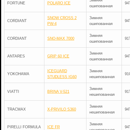
Зимняя
FORTUNE
POLARO ICE
94
ошипованная
SNOW CROSS 2
Зимняя
CORDIANT
94
PW-4
ошипованная
Зимняя
CORDIANT
SNO-MAX 7000
91
ошипованная
Зимняя
ANTARES
GRIP 60 ICE
94
ошипованная
ICEGUARD
Зимняя
YOKOHAMA
91
STUDLESS IG60
нешипованная
Зимняя
VIATTI
BRINA V-521
91
нешипованная
Зимняя
TRACMAX
X-PRIVILO S360
94
нешипованная
Зимняя
PIRELLI FORMULA
ICE FR
94
нешипованная