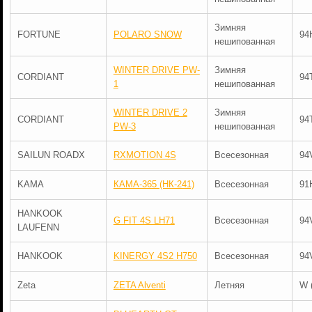
Зимняя
FORTUNE
POLARO SNOW
94
нешипованная
WINTER DRIVE PW-
Зимняя
CORDIANT
94
1
нешипованная
WINTER DRIVE 2
Зимняя
CORDIANT
94
PW-3
нешипованная
SAILUN ROADX
RXMOTION 4S
Всесезонная
94
KAMA
КАМА-365 (НК-241)
Всесезонная
91
HANKOOK
G FIT 4S LH71
Всесезонная
94
LAUFENN
HANKOOK
KINERGY 4S2 H750
Всесезонная
94
Zeta
ZETA Alventi
Летняя
W 