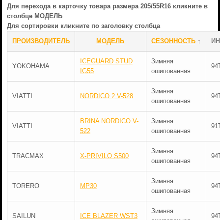
Для перехода в карточку товара размера 205/55R16 кликните в
столбце МОДЕЛЬ
Для сортировки кликните по заголовку столбца
ПРОИЗВОДИТЕЛЬ
МОДЕЛЬ
СЕЗОННОСТЬ
↑
ИН
ICEGUARD STUD
Зимняя
YOKOHAMA
94
IG55
ошипованная
Зимняя
VIATTI
NORDICO 2 V-528
94
ошипованная
BRINA NORDICO V-
Зимняя
VIATTI
91
522
ошипованная
Зимняя
TRACMAX
X-PRIVILO S500
94
ошипованная
Зимняя
TORERO
MP30
94
ошипованная
Зимняя
SAILUN
ICE BLAZER WST3
94