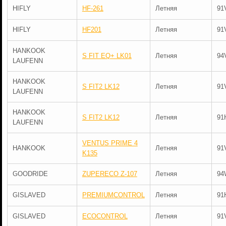
HIFLY
HF-261
Летняя
91
HIFLY
HF201
Летняя
91
HANKOOK
S FIT EQ+ LK01
Летняя
94
LAUFENN
HANKOOK
S FIT2 LK12
Летняя
91
LAUFENN
HANKOOK
S FIT2 LK12
Летняя
91
LAUFENN
VENTUS PRIME 4
HANKOOK
Летняя
91
K135
GOODRIDE
ZUPERECO Z-107
Летняя
94
GISLAVED
PREMIUMCONTROL
Летняя
91
GISLAVED
ECOCONTROL
Летняя
91