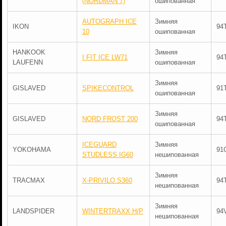
(NORDMAN 7)
ошипованная
AUTOGRAPH ICE
Зимняя
IKON
94
10
ошипованная
HANKOOK
Зимняя
I FIT ICE LW71
94
LAUFENN
ошипованная
Зимняя
GISLAVED
SPIKECONTROL
91
ошипованная
Зимняя
GISLAVED
NORD FROST 200
94
ошипованная
ICEGUARD
Зимняя
YOKOHAMA
91
STUDLESS IG60
нешипованная
Зимняя
TRACMAX
X-PRIVILO S360
94
нешипованная
Зимняя
LANDSPIDER
WINTERTRAXX H/P
94
нешипованная