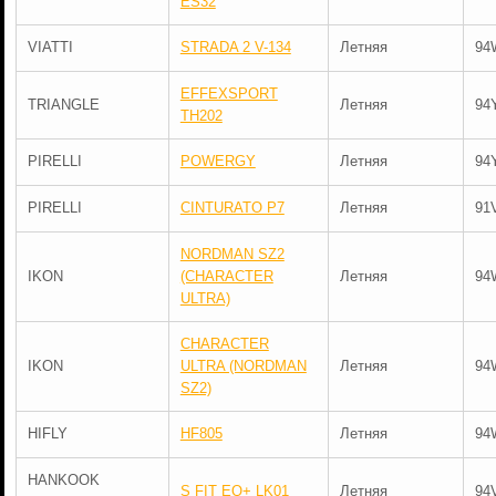
ES32
VIATTI
STRADA 2 V-134
Летняя
94
EFFEXSPORT
TRIANGLE
Летняя
94
TH202
PIRELLI
POWERGY
Летняя
94
PIRELLI
CINTURATO P7
Летняя
91
NORDMAN SZ2
IKON
(CHARACTER
Летняя
94
ULTRA)
CHARACTER
IKON
ULTRA (NORDMAN
Летняя
94
SZ2)
HIFLY
HF805
Летняя
94
HANKOOK
S FIT EQ+ LK01
Летняя
94