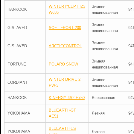
WINTER I*CEPT IZ3
Зимняя
HANKOOK
94
W636
нешипованная
Зимняя
GISLAVED
SOFT FROST 200
94
нешипованная
Зимняя
GISLAVED
ARCTICCONTROL
94
нешипованная
Зимняя
FORTUNE
POLARO SNOW
94
нешипованная
WINTER DRIVE 2
Зимняя
CORDIANT
94
PW-3
нешипованная
HANKOOK
KINERGY 4S2 H750
Всесезонная
94
BLUEARTH-GT
YOKOHAMA
Летняя
94
AE51
BLUEARTH-ES
YOKOHAMA
Летняя
94