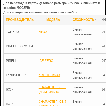
Для перехода в карточку товара размера 225/45R17 кликните в
столбце МОДЕЛЬ
Для сортировки кликните по заголовку столбца
ПРОИЗВОДИТЕЛЬ
МОДЕЛЬ
СЕЗОННОСТЬ
↑
ИН
Зимняя
TORERO
MP30
94
ошипованная
Зимняя
PIRELLI FORMULA
ICE
94
ошипованная
Зимняя
PIRELLI
ICE ZERO
94
ошипованная
Зимняя
LANDSPIDER
ARCTICTRAXX
94
ошипованная
CHARACTER ICE 8
Зимняя
IKON
94
(NORDMAN 8)
ошипованная
CHARACTER ICE 7
Зимняя
IKON
94