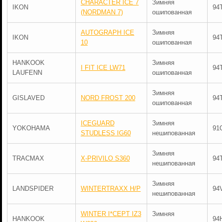
CHARACTER ICE 7
Зимняя
IKON
94
(NORDMAN 7)
ошипованная
AUTOGRAPH ICE
Зимняя
IKON
94
10
ошипованная
HANKOOK
Зимняя
I FIT ICE LW71
94
LAUFENN
ошипованная
Зимняя
GISLAVED
NORD FROST 200
94
ошипованная
ICEGUARD
Зимняя
YOKOHAMA
91
STUDLESS IG60
нешипованная
Зимняя
TRACMAX
X-PRIVILO S360
94
нешипованная
Зимняя
LANDSPIDER
WINTERTRAXX H/P
94
нешипованная
WINTER I*CEPT IZ3
Зимняя
HANKOOK
94