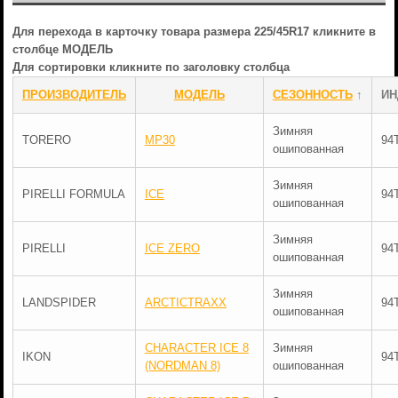
Для перехода в карточку товара размера 225/45R17 кликните в
столбце МОДЕЛЬ
Для сортировки кликните по заголовку столбца
ПРОИЗВОДИТЕЛЬ
МОДЕЛЬ
СЕЗОННОСТЬ
↑
ИН
Зимняя
TORERO
MP30
94
ошипованная
Зимняя
PIRELLI FORMULA
ICE
94
ошипованная
Зимняя
PIRELLI
ICE ZERO
94
ошипованная
Зимняя
LANDSPIDER
ARCTICTRAXX
94
ошипованная
CHARACTER ICE 8
Зимняя
IKON
94
(NORDMAN 8)
ошипованная