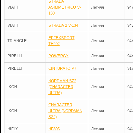
STRADA
VIATTI
ASIMMETRICO V-
Летняя
94
130
VIATTI
STRADA 2 V-134
Летняя
94
EFFEXSPORT
TRIANGLE
Летняя
94
TH202
PIRELLI
POWERGY
Летняя
94
PIRELLI
CINTURATO P7
Летняя
91
NORDMAN SZ2
IKON
(CHARACTER
Летняя
94
ULTRA)
CHARACTER
IKON
ULTRA (NORDMAN
Летняя
94
SZ2)
HIFLY
HF805
Летняя
94