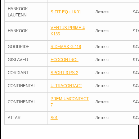
HANKOOK
S FIT EQ+ LK01
Летняя
94
LAUFENN
VENTUS PRIME 4
HANKOOK
Летняя
91
K135
GOODRIDE
RIDEMAX G-118
Летняя
94
GISLAVED
ECOCONTROL
Летняя
91
CORDIANT
SPORT 3 PS-2
Летняя
94
CONTINENTAL
ULTRACONTACT
Летняя
94
PREMIUMCONTACT
CONTINENTAL
Летняя
94
7
ATTAR
S01
Летняя
94