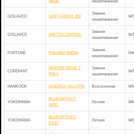
W636
нешипованная
Зимняя
GISLAVED
SOFT FROST 200
94
нешипованная
Зимняя
GISLAVED
ARCTICCONTROL
94
нешипованная
Зимняя
FORTUNE
POLARO SNOW
94
нешипованная
WINTER DRIVE 2
Зимняя
CORDIANT
94
PW-3
нешипованная
HANKOOK
KINERGY 4S2 H750
Всесезонная
94
BLUEARTH-GT
YOKOHAMA
Летняя
94
AE51
BLUEARTH-ES
YOKOHAMA
Летняя
94
ES32