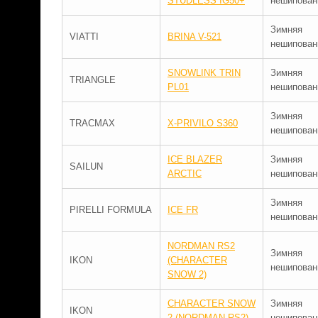
STUDLESS IG50+
нешипован
Зимняя
VIATTI
BRINA V-521
нешипован
SNOWLINK TRIN
Зимняя
TRIANGLE
PL01
нешипован
Зимняя
TRACMAX
X-PRIVILO S360
нешипован
ICE BLAZER
Зимняя
SAILUN
ARCTIC
нешипован
Зимняя
PIRELLI FORMULA
ICE FR
нешипован
NORDMAN RS2
Зимняя
IKON
(CHARACTER
нешипован
SNOW 2)
CHARACTER SNOW
Зимняя
IKON
2 (NORDMAN RS2)
нешипован