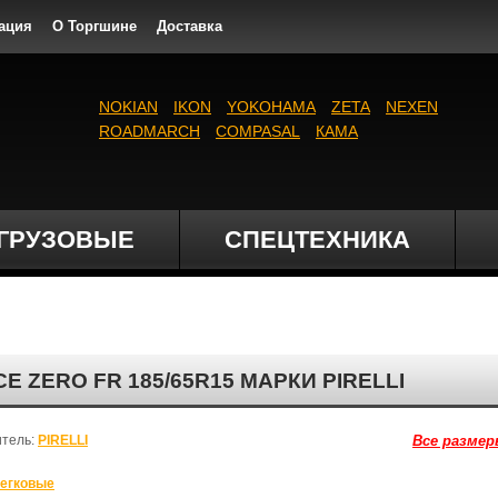
ация
О Торгшине
Доставка
NOKIAN
IKON
YOKOHAMA
ZETA
NEXEN
ROADMARCH
COMPASAL
КАМА
ГРУЗОВЫЕ
СПЕЦТЕХНИКА
ZERO FR 185/65R15 МАРКИ PIRELLI
итель:
PIRELLI
Все размер
егковые