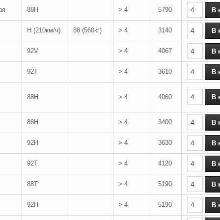
ая
88H
> 4
5790
H (210км/ч)
88 (560кг)
> 4
3140
92V
> 4
4067
92T
> 4
3610
88H
> 4
4060
88H
> 4
3400
92H
> 4
3630
92T
> 4
4120
88T
> 4
5190
92H
> 4
5190