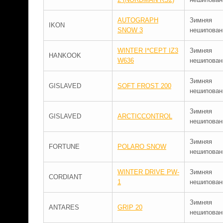
AUTOGRAPH
Зимняя
IKON
SNOW 3
нешипован
WINTER I*CEPT IZ3
Зимняя
HANKOOK
W636
нешипован
Зимняя
GISLAVED
SOFT FROST 200
нешипован
Зимняя
GISLAVED
ARCTICCONTROL
нешипован
Зимняя
FORTUNE
POLARO SNOW
нешипован
WINTER DRIVE PW-
Зимняя
CORDIANT
1
нешипован
Зимняя
ANTARES
GRIP 20
нешипован