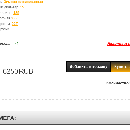
ь:
Зимняя нешипованная
ый диаметр:
15
рофиля:
185
рофиля:
65
орости:
92T
рузки:
клада:
> 4
Наличие в 
Добавить в корзину
Купить 
:
6250
RUB
Количество:
МЕРА: