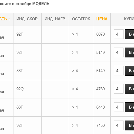
ликните в столбце МОДЕЛЬ
СТЬ
↑
ИНД. СКОР.
ИНД. НАГР.
ОСТАТОК
ЦЕНА
КУП
92T
> 4
6070
ая
92T
> 4
5149
ая
88T
> 4
5149
ая
92Q
> 4
4760
ая
88T
> 4
6440
ая
92T
> 4
7450
ая