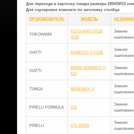
Для перехода в карточку товара размера 185/65R15 к
Для сортировки кликните по заголовку столбца
ПРОИЗВОДИТЕЛЬ
МОДЕЛЬ
СЕЗОННО
ICEGUARD STUD
Зимняя
YOKOHAMA
IG55
ошипованн
Зимняя
VIATTI
NORDICO 2 V-528
ошипованн
BRINA NORDICO V-
Зимняя
VIATTI
522
ошипованн
Зимняя
TUNGA
NORDWAY 3
ошипованн
Зимняя
PIRELLI FORMULA
ICE
ошипованн
Зимняя
PIRELLI
ICE ZERO
ошипованн