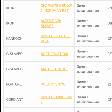
CHARACTER SNOW
Зимняя
IKON
92
2 (NORDMAN RS2)
нешипованная
AUTOGRAPH
Зимняя
IKON
88
SNOW 3
нешипованная
WINTER I*CEPT IZ3
Зимняя
HANKOOK
92
W636
нешипованная
Зимняя
GISLAVED
SOFT FROST 200
92
нешипованная
Зимняя
GISLAVED
ARCTICCONTROL
92
нешипованная
Зимняя
FORTUNE
POLARO SNOW
92
нешипованная
WINTER DRIVE PW-
Зимняя
CORDIANT
92
1
нешипованная