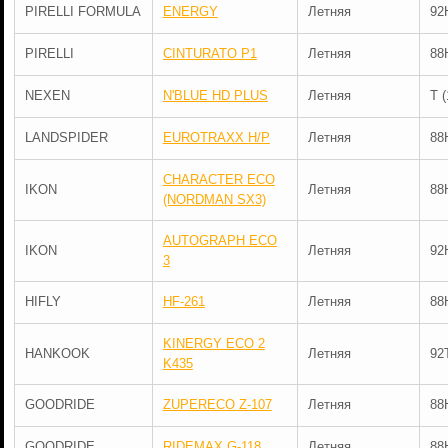
PIRELLI FORMULA
ENERGY
Летняя
92
PIRELLI
CINTURATO P1
Летняя
88
NEXEN
N'BLUE HD PLUS
Летняя
T 
LANDSPIDER
EUROTRAXX H/P
Летняя
88
CHARACTER ECO
IKON
Летняя
88
(NORDMAN SX3)
AUTOGRAPH ECO
IKON
Летняя
92
3
HIFLY
HF-261
Летняя
88
KINERGY ECO 2
HANKOOK
Летняя
92
K435
GOODRIDE
ZUPERECO Z-107
Летняя
88
GOODRIDE
RIDEMAX G-118
Летняя
88