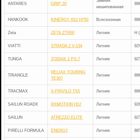
Зимняя
ANTARES
GRIP 20
88
нешипованная
HANKOOK
KINERGY 4S2 H750
Всесезонная
88
Zeta
ZETA ZTR50
Летняя
H 
VIATTI
STRADA 2 V-134
Летняя
92
TUNGA
ZODIAK 2 PS-7
Летняя
92
RELIAX TOURING
TRIANGLE
Летняя
88
TE307
TRACMAX
X-PRIVILO TX5
Летняя
88
SAILUN ROADX
RXMOTION H12
Летняя
92
SAILUN
ATREZZO ELITE
Летняя
92
PIRELLI FORMULA
ENERGY
Летняя
88