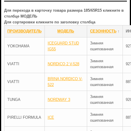
Для перехода в карточку товара размера 185/65R15 кликните в
столбце МОДЕЛЬ
Для сортировки кликните по заголовку столбца
ПРОИЗВОДИТЕЛЬ
МОДЕЛЬ
СЕЗОННОСТЬ
↑
ИН
ICEGUARD STUD
Зимняя
YOKOHAMA
92
IG55
ошипованная
Зимняя
VIATTI
NORDICO 2 V-528
92
ошипованная
BRINA NORDICO V-
Зимняя
VIATTI
88
522
ошипованная
Зимняя
TUNGA
NORDWAY 3
92
ошипованная
Зимняя
PIRELLI FORMULA
ICE
88
ошипованная