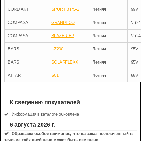
CORDIANT
SPORT 3 PS-2
Летняя
99V
COMPASAL
GRANDECO
Летняя
V (24
COMPASAL
BLAZER HP
Летняя
V (24
BARS
UZ200
Летняя
95V
BARS
SOLARFLEXX
Летняя
95V
ATTAR
S01
Летняя
99V
К сведению покупателей
Информация в каталоге обновлена
6 августа 2026 г.
Обращаем особое внимание, что на заказ неоплаченный в
течениe трёх дней цена может быть изменена!