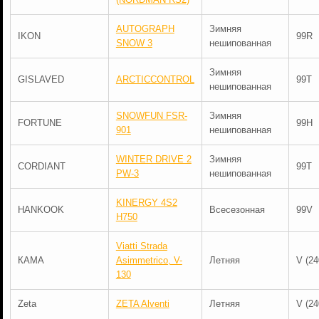
AUTOGRAPH
Зимняя
IKON
99R
SNOW 3
нешипованная
Зимняя
GISLAVED
ARCTICCONTROL
99T
нешипованная
SNOWFUN FSR-
Зимняя
FORTUNE
99H
901
нешипованная
WINTER DRIVE 2
Зимняя
CORDIANT
99T
PW-3
нешипованная
KINERGY 4S2
HANKOOK
Всесезонная
99V
H750
Viatti Strada
КАМА
Asimmetrico, V-
Летняя
V (24
130
Zeta
ZETA Alventi
Летняя
V (24