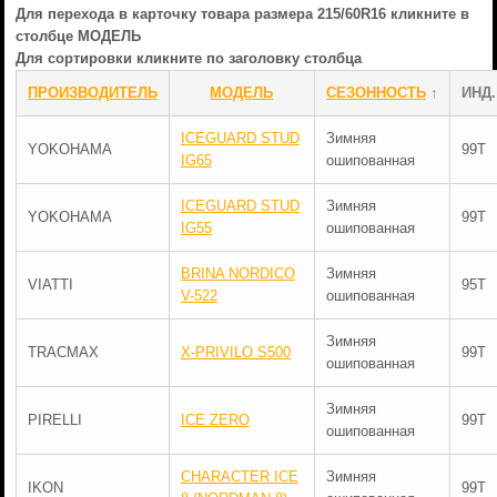
Для перехода в карточку товара размера 215/60R16 кликните в
столбце МОДЕЛЬ
Для сортировки кликните по заголовку столбца
ПРОИЗВОДИТЕЛЬ
МОДЕЛЬ
СЕЗОННОСТЬ
↑
ИНД.
ICEGUARD STUD
Зимняя
YOKOHAMA
99T
IG65
ошипованная
ICEGUARD STUD
Зимняя
YOKOHAMA
99T
IG55
ошипованная
BRINA NORDICO
Зимняя
VIATTI
95T
V-522
ошипованная
Зимняя
TRACMAX
X-PRIVILO S500
99T
ошипованная
Зимняя
PIRELLI
ICE ZERO
99T
ошипованная
CHARACTER ICE
Зимняя
IKON
99T