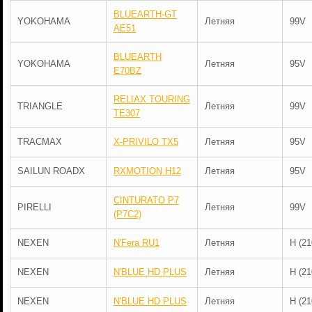
BLUEARTH-GT
YOKOHAMA
Летняя
99V
AE51
BLUEARTH
YOKOHAMA
Летняя
95V
E70BZ
RELIAX TOURING
TRIANGLE
Летняя
99V
TE307
TRACMAX
X-PRIVILO TX5
Летняя
95V
SAILUN ROADX
RXMOTION H12
Летняя
95V
CINTURATO P7
PIRELLI
Летняя
99V
(P7C2)
NEXEN
N'Fera RU1
Летняя
H (21
NEXEN
N'BLUE HD PLUS
Летняя
H (21
NEXEN
N'BLUE HD PLUS
Летняя
H (21