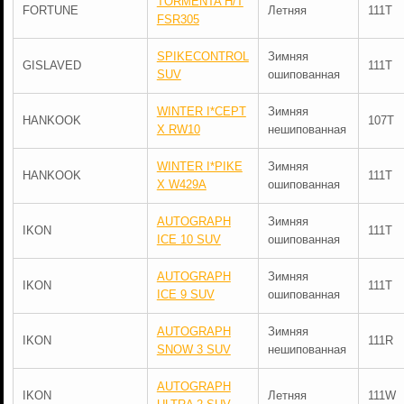
TORMENTA H/T
FORTUNE
Летняя
111T
FSR305
SPIKECONTROL
Зимняя
GISLAVED
111T
SUV
ошипованная
WINTER I*CEPT
Зимняя
HANKOOK
107T
X RW10
нешипованная
WINTER I*PIKE
Зимняя
HANKOOK
111T
X W429A
ошипованная
AUTOGRAPH
Зимняя
IKON
111T
ICE 10 SUV
ошипованная
AUTOGRAPH
Зимняя
IKON
111T
ICE 9 SUV
ошипованная
AUTOGRAPH
Зимняя
IKON
111R
SNOW 3 SUV
нешипованная
AUTOGRAPH
IKON
Летняя
111W