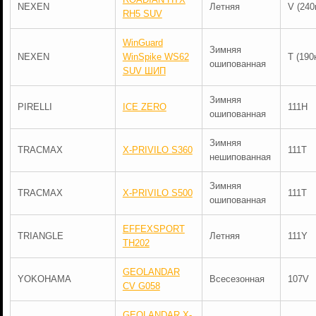
NEXEN
Летняя
V (240
RH5 SUV
WinGuard
Зимняя
NEXEN
WinSpike WS62
T (190
ошипованная
SUV ШИП
Зимняя
PIRELLI
ICE ZERO
111H
ошипованная
Зимняя
TRACMAX
X-PRIVILO S360
111T
нешипованная
Зимняя
TRACMAX
X-PRIVILO S500
111T
ошипованная
EFFEXSPORT
TRIANGLE
Летняя
111Y
TH202
GEOLANDAR
YOKOHAMA
Всесезонная
107V
CV G058
GEOLANDAR X-