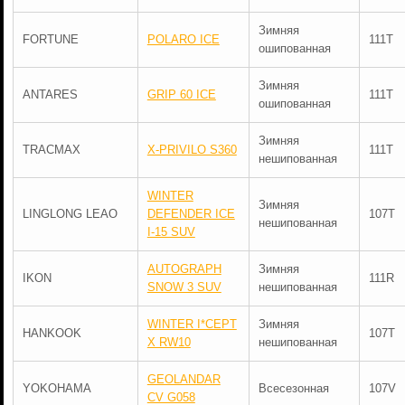
Зимняя
FORTUNE
POLARO ICE
111T
ошипованная
Зимняя
ANTARES
GRIP 60 ICE
111T
ошипованная
Зимняя
TRACMAX
X-PRIVILO S360
111T
нешипованная
WINTER
Зимняя
LINGLONG LEAO
DEFENDER ICE
107T
нешипованная
I-15 SUV
AUTOGRAPH
Зимняя
IKON
111R
SNOW 3 SUV
нешипованная
WINTER I*CEPT
Зимняя
HANKOOK
107T
X RW10
нешипованная
GEOLANDAR
YOKOHAMA
Всесезонная
107V
CV G058