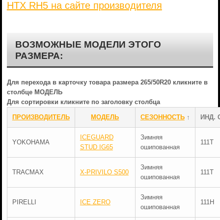
HTX RH5 на сайте производителя
ВОЗМОЖНЫЕ МОДЕЛИ ЭТОГО
РАЗМЕРА:
Для перехода в карточку товара размера 265/50R20 кликните в
столбце МОДЕЛЬ
Для сортировки кликните по заголовку столбца
ПРОИЗВОДИТЕЛЬ
МОДЕЛЬ
СЕЗОННОСТЬ
↑
ИНД. 
ICEGUARD
Зимняя
YOKOHAMA
111T
STUD IG65
ошипованная
Зимняя
TRACMAX
X-PRIVILO S500
111T
ошипованная
Зимняя
PIRELLI
ICE ZERO
111H
ошипованная