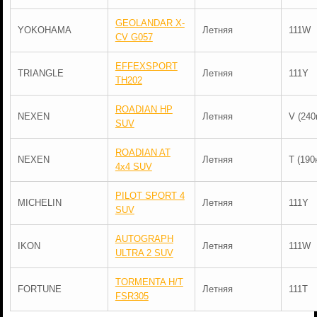
GEOLANDAR X-
YOKOHAMA
Летняя
111W
CV G057
EFFEXSPORT
TRIANGLE
Летняя
111Y
TH202
ROADIAN HP
NEXEN
Летняя
V (240
SUV
ROADIAN AT
NEXEN
Летняя
T (190
4x4 SUV
PILOT SPORT 4
MICHELIN
Летняя
111Y
SUV
AUTOGRAPH
IKON
Летняя
111W
ULTRA 2 SUV
TORMENTA H/T
FORTUNE
Летняя
111T
FSR305