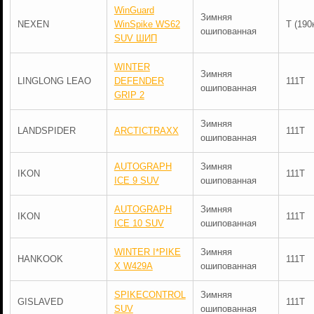
WinGuard
Зимняя
NEXEN
WinSpike WS62
T (190
ошипованная
SUV ШИП
WINTER
Зимняя
LINGLONG LEAO
DEFENDER
111T
ошипованная
GRIP 2
Зимняя
LANDSPIDER
ARCTICTRAXX
111T
ошипованная
AUTOGRAPH
Зимняя
IKON
111T
ICE 9 SUV
ошипованная
AUTOGRAPH
Зимняя
IKON
111T
ICE 10 SUV
ошипованная
WINTER I*PIKE
Зимняя
HANKOOK
111T
X W429A
ошипованная
SPIKECONTROL
Зимняя
GISLAVED
111T
SUV
ошипованная