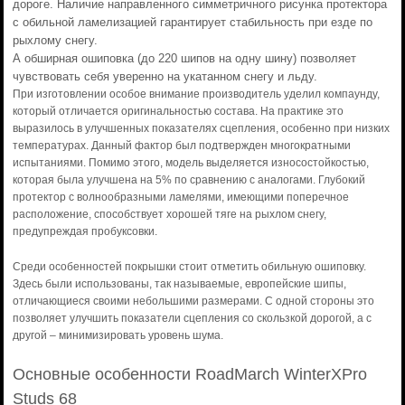
дороге. Наличие направленного симметричного рисунка протектора
с обильной ламелизацией гарантирует стабильность при езде по
рыхлому снегу.
А обширная ошиповка (до 220 шипов на одну шину) позволяет
чувствовать себя уверенно на укатанном снегу и льду.
При изготовлении особое внимание производитель уделил компаунду,
который отличается оригинальностью состава. На практике это
выразилось в улучшенных показателях сцепления, особенно при низких
температурах. Данный фактор был подтвержден многократными
испытаниями. Помимо этого, модель выделяется износостойкостью,
которая была улучшена на 5% по сравнению с аналогами. Глубокий
протектор с волнообразными ламелями, имеющими поперечное
расположение, способствует хорошей тяге на рыхлом снегу,
предупреждая пробуксовки.
Среди особенностей покрышки стоит отметить обильную ошиповку.
Здесь были использованы, так называемые, европейские шипы,
отличающиеся своими небольшими размерами. С одной стороны это
позволяет улучшить показатели сцепления со скользкой дорогой, а с
другой – минимизировать уровень шума.
Основные особенности RoadMarch WinterXPro
Studs 68