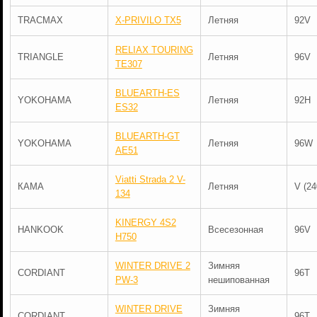
TRACMAX
X-PRIVILO TX5
Летняя
92V
RELIAX TOURING
TRIANGLE
Летняя
96V
TE307
BLUEARTH-ES
YOKOHAMA
Летняя
92H
ES32
BLUEARTH-GT
YOKOHAMA
Летняя
96W
AE51
Viatti Strada 2 V-
КАМА
Летняя
V (24
134
KINERGY 4S2
HANKOOK
Всесезонная
96V
H750
WINTER DRIVE 2
Зимняя
CORDIANT
96T
PW-3
нешипованная
WINTER DRIVE
Зимняя
CORDIANT
96T