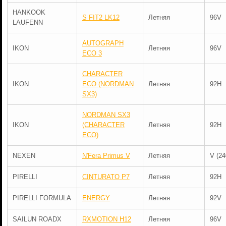
HANKOOK
S FIT2 LK12
Летняя
96V
LAUFENN
AUTOGRAPH
IKON
Летняя
96V
ECO 3
CHARACTER
IKON
ECO (NORDMAN
Летняя
92H
SX3)
NORDMAN SX3
IKON
(CHARACTER
Летняя
92H
ECO)
NEXEN
N'Fera Primus V
Летняя
V (24
PIRELLI
CINTURATO P7
Летняя
92H
PIRELLI FORMULA
ENERGY
Летняя
92V
SAILUN ROADX
RXMOTION H12
Летняя
96V