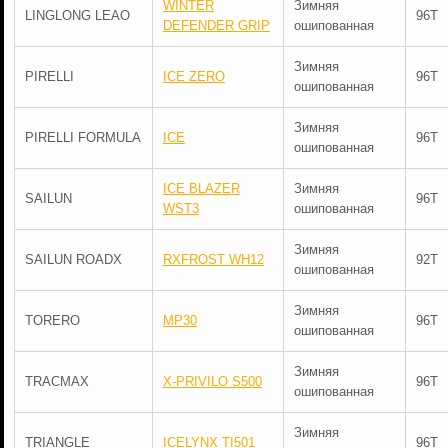
WINTER
Зимняя
LINGLONG LEAO
96T
DEFENDER GRIP
ошипованная
Зимняя
PIRELLI
ICE ZERO
96T
ошипованная
Зимняя
PIRELLI FORMULA
ICE
96T
ошипованная
ICE BLAZER
Зимняя
SAILUN
96T
WST3
ошипованная
Зимняя
SAILUN ROADX
RXFROST WH12
92T
ошипованная
Зимняя
TORERO
MP30
96T
ошипованная
Зимняя
TRACMAX
X-PRIVILO S500
96T
ошипованная
Зимняя
TRIANGLE
ICELYNX TI501
96T