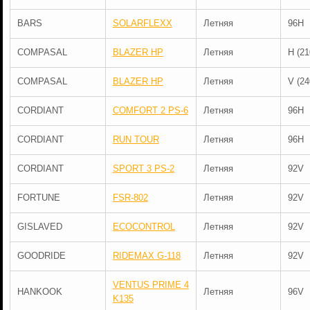
BARS
SOLARFLEXX
Летняя
96H
COMPASAL
BLAZER HP
Летняя
H (21
COMPASAL
BLAZER HP
Летняя
V (24
CORDIANT
COMFORT 2 PS-6
Летняя
96H
CORDIANT
RUN TOUR
Летняя
96H
CORDIANT
SPORT 3 PS-2
Летняя
92V
FORTUNE
FSR-802
Летняя
92V
GISLAVED
ECOCONTROL
Летняя
92V
GOODRIDE
RIDEMAX G-118
Летняя
92V
VENTUS PRIME 4
HANKOOK
Летняя
96V
K135