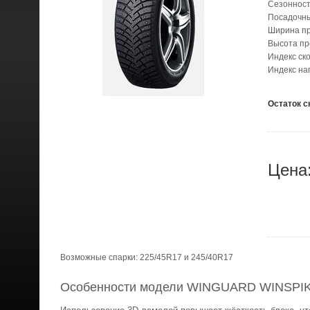
Сезонност
Посадочн
Ширина п
Высота п
Индекс ск
Индекс на
Остаток с
Цена
Возможные спарки: 225/45R17 и 245/40R17
Особенности модели WINGUARD WINSPIK