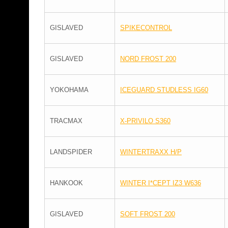
GISLAVED
SPIKECONTROL
GISLAVED
NORD FROST 200
YOKOHAMA
ICEGUARD STUDLESS IG60
TRACMAX
X-PRIVILO S360
LANDSPIDER
WINTERTRAXX H/P
HANKOOK
WINTER I*CEPT IZ3 W636
GISLAVED
SOFT FROST 200