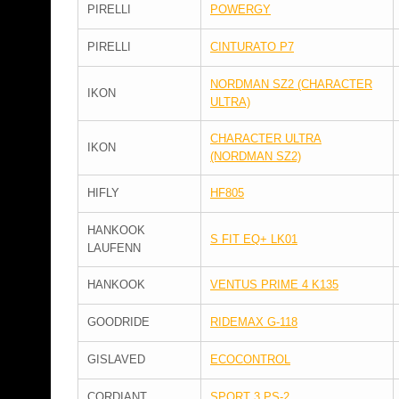
PIRELLI
POWERGY
PIRELLI
CINTURATO P7
NORDMAN SZ2 (CHARACTER
IKON
ULTRA)
CHARACTER ULTRA
IKON
(NORDMAN SZ2)
HIFLY
HF805
HANKOOK
S FIT EQ+ LK01
LAUFENN
HANKOOK
VENTUS PRIME 4 K135
GOODRIDE
RIDEMAX G-118
GISLAVED
ECOCONTROL
CORDIANT
SPORT 3 PS-2