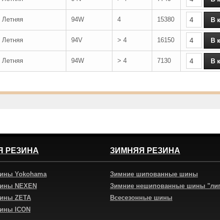
Летняя
94W
4
15380
Летняя
94V
> 4
16150
Летняя
94W
> 4
7130
Я РЕЗИНА
ЗИМНЯЯ РЕЗИНА
шины Yokohama
Зимние шипованные шины
шины NEXEN
Зимние нешипованные шины "ли
шины ZETA
Всесезонные шины
шины ICON