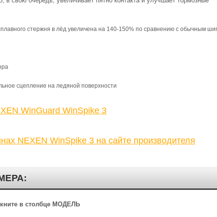
, в свою очередь, увеличивает пятно контакта и улучшает тормозные
плавного стержня в лёд увеличена на 140-150% по сравнению с обычным ши
ора
ьное сцепление на ледяной поверхности
XEN WinGuard WinSpike 3
нах NEXEN WinSpike 3 на сайте производителя
МЕРА:
ликните в столбце МОДЕЛЬ