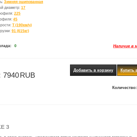
ь:
Зимняя ошипованная
ый диаметр:
17
рофиля:
225
рофиля:
45
орости:
T (190км/ч)
грузки:
91 (615кг)
клада:
0
Наличие в 
Добавить в корзину
Купить 
:
7940
RUB
Количество:
E 3