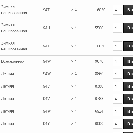
Зимняя
94T
> 4
16020
нешипованная
Зимняя
94H
> 4
5500
нешипованная
Зимняя
94T
> 4
10630
нешипованная
Всесезонная
94W
> 4
9670
Летняя
94W
> 4
8860
Летняя
94V
> 4
8380
Летняя
94V
> 4
6788
Летняя
94W
> 4
6924
Летняя
94Y
> 4
6090