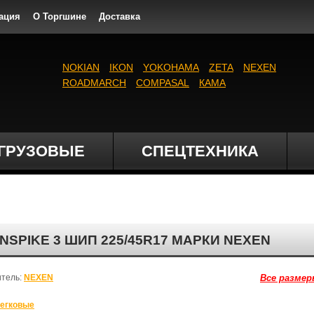
ация
О Торгшине
Доставка
NOKIAN
IKON
YOKOHAMA
ZETA
NEXEN
ROADMARCH
COMPASAL
КАМА
ГРУЗОВЫЕ
СПЕЦТЕХНИКА
PIKE 3 ШИП 225/45R17 МАРКИ NEXEN
итель:
NEXEN
Все размер
егковые