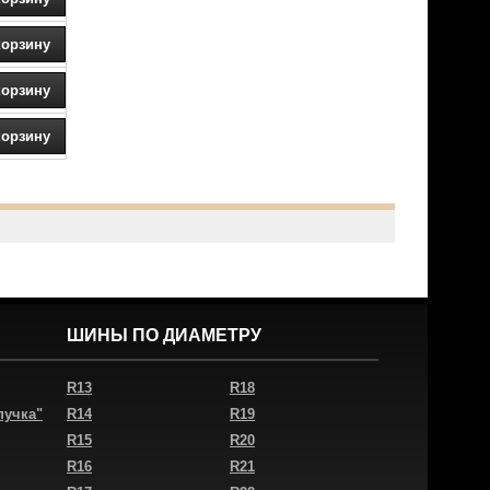
ШИНЫ ПО ДИАМЕТРУ
R13
R18
пучка"
R14
R19
R15
R20
R16
R21