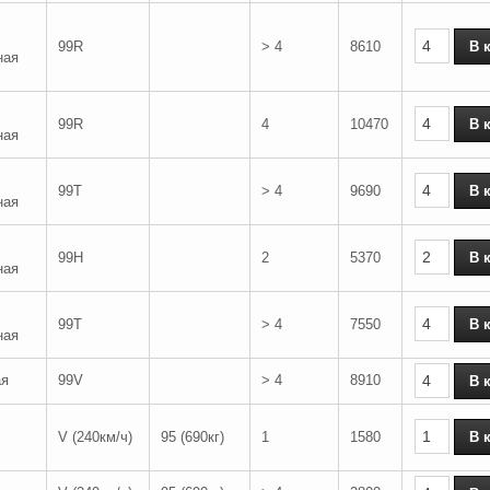
99R
> 4
8610
ная
99R
4
10470
ная
99T
> 4
9690
ная
99H
2
5370
ная
99T
> 4
7550
ная
ая
99V
> 4
8910
V (240км/ч)
95 (690кг)
1
1580