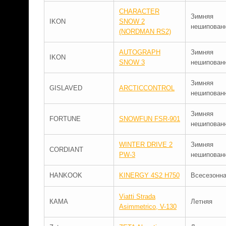
CHARACTER
Зимняя
IKON
SNOW 2
нешипован
(NORDMAN RS2)
AUTOGRAPH
Зимняя
IKON
SNOW 3
нешипован
Зимняя
GISLAVED
ARCTICCONTROL
нешипован
Зимняя
FORTUNE
SNOWFUN FSR-901
нешипован
WINTER DRIVE 2
Зимняя
CORDIANT
PW-3
нешипован
HANKOOK
KINERGY 4S2 H750
Всесезонн
Viatti Strada
КАМА
Летняя
Asimmetrico, V-130