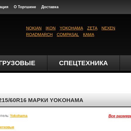
ация
О Торгшине
Доставка
NOKIAN
IKON
YOKOHAMA
ZETA
NEXEN
ROADMARCH
COMPASAL
КАМА
ГРУЗОВЫЕ
СПЕЦТЕХНИКА
 215/60R16 МАРКИ YOKOHAMA
итель:
Yokohama
Все размер
егковые