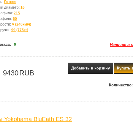
ь:
Летняя
ый диаметр:
16
рофиля:
215
рофиля:
60
орости:
V (240км/ч)
грузки:
99 (775кг)
клада:
0
Наличие в 
Добавить в корзину
Купить 
:
9430
RUB
Количество:
 Yokohama BluEath ES 32