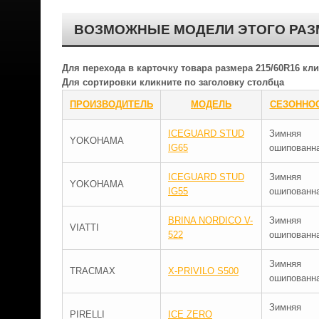
ВОЗМОЖНЫЕ МОДЕЛИ ЭТОГО РАЗ
Для перехода в карточку товара размера 215/60R16 к
Для сортировки кликните по заголовку столбца
ПРОИЗВОДИТЕЛЬ
МОДЕЛЬ
СЕЗОННО
ICEGUARD STUD
Зимняя
YOKOHAMA
IG65
ошипованн
ICEGUARD STUD
Зимняя
YOKOHAMA
IG55
ошипованн
BRINA NORDICO V-
Зимняя
VIATTI
522
ошипованн
Зимняя
TRACMAX
X-PRIVILO S500
ошипованн
Зимняя
PIRELLI
ICE ZERO