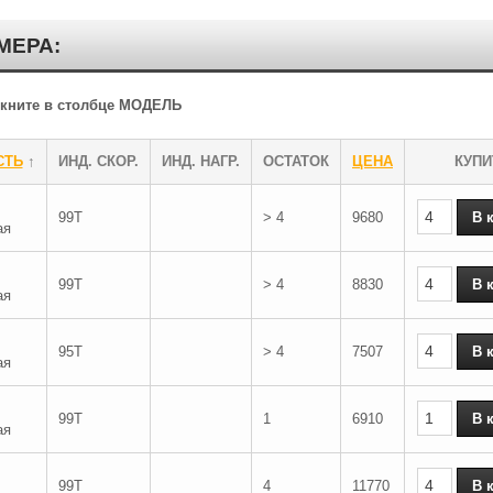
МЕРА:
ликните в столбце МОДЕЛЬ
СТЬ
↑
ИНД. СКОР.
ИНД. НАГР.
ОСТАТОК
ЦЕНА
КУПИ
99T
> 4
9680
ая
99T
> 4
8830
ая
95T
> 4
7507
ая
99T
1
6910
ая
99T
4
11770