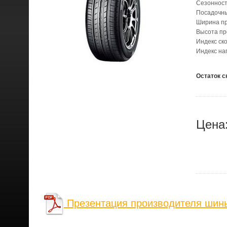
Сезонност
Посадочн
Ширина п
Высота п
Индекс ск
Индекс на
Остаток с
Цена
Презентация производителя шины