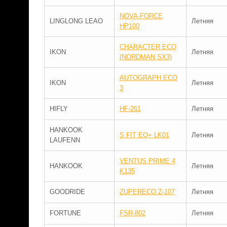
NOVA-FORCE
LINGLONG LEAO
Летняя
HP100
CHARACTER ECO
IKON
Летняя
(NORDMAN SX3)
AUTOGRAPH ECO
IKON
Летняя
3
HIFLY
HF-261
Летняя
HANKOOK
S FIT EQ+ LK01
Летняя
LAUFENN
VENTUS PRIME 4
HANKOOK
Летняя
K135
GOODRIDE
ZUPERECO Z-107
Летняя
FORTUNE
FSR-802
Летняя