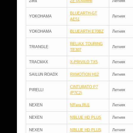
Zeta
ZETA Alventi
Летняя
BLUEARTH-GT
YOKOHAMA
Летняя
AE51
YOKOHAMA
BLUEARTH E70BZ
Летняя
RELIAX TOURING
TRIANGLE
Летняя
TE307
TRACMAX
X-PRIVILO TX5
Летняя
SAILUN ROADX
RXMOTION H12
Летняя
CINTURATO P7
PIRELLI
Летняя
(P7C2)
NEXEN
N'Fera RU1
Летняя
NEXEN
N'BLUE HD PLUS
Летняя
NEXEN
N'BLUE HD PLUS
Летняя