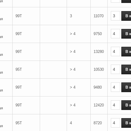
ая
99T
3
11070
ая
99T
> 4
9750
ая
99T
> 4
13280
ая
95T
> 4
10530
ая
99T
> 4
9480
ая
99T
> 4
12420
ая
95T
4
8720
ая