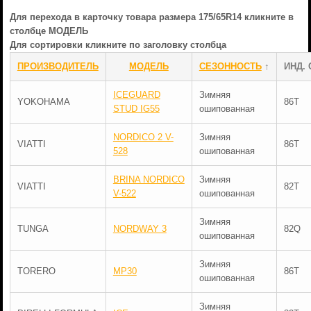
Для перехода в карточку товара размера 175/65R14 кликните в
столбце МОДЕЛЬ
Для сортировки кликните по заголовку столбца
ПРОИЗВОДИТЕЛЬ
МОДЕЛЬ
СЕЗОННОСТЬ
↑
ИНД. 
ICEGUARD
Зимняя
YOKOHAMA
86T
STUD IG55
ошипованная
NORDICO 2 V-
Зимняя
VIATTI
86T
528
ошипованная
BRINA NORDICO
Зимняя
VIATTI
82T
V-522
ошипованная
Зимняя
TUNGA
NORDWAY 3
82Q
ошипованная
Зимняя
TORERO
MP30
86T
ошипованная
Зимняя