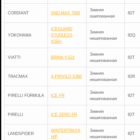
Зимняя
CORDIANT
SNO-MAX 7000
82T
ошипованная
ICEGUARD
Зимняя
YOKOHAMA
STUDLESS
82Q
нешипованная
IG50+
Зимняя
VIATTI
BRINA V-521
82T
нешипованная
Зимняя
TRACMAX
X-PRIVILO S360
82R
нешипованная
Зимняя
PIRELLI FORMULA
ICE FR
82T
нешипованная
Зимняя
PIRELLI
ICE ZERO FR
82T
нешипованная
WINTERTRAXX
Зимняя
LANDSPIDER
82T
H/P
нешипованная