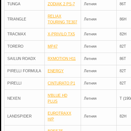
TUNGA
ZODIAK 2 PS-7
Летняя
86T
RELIAX
TRIANGLE
Летняя
86H
TOURING TE307
TRACMAX
X-PRIVILO TX5
Летняя
82H
TORERO
MP47
Летняя
82T
SAILUN ROADX
RXMOTION H11
Летняя
86T
PIRELLI FORMULA
ENERGY
Летняя
82T
PIRELLI
CINTURATO P1
Летняя
82T
N'BLUE HD
NEXEN
Летняя
T (190
PLUS
EUROTRAXX
LANDSPIDER
Летняя
82H
H/P