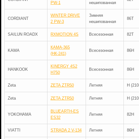
PW-1
нешипованная
WINTER DRIVE
Зимняя
CORDIANT
86T
2 PW-3
нешипованная
SAILUN ROADX
RXMOTION 4S
Всесезонная
82T
КАМА-365
KAMA
Всесезонная
86H
(НК-241)
KINERGY 4S2
HANKOOK
Всесезонная
86H
H750
Zeta
ZETA ZTR50
Летняя
H (210
Zeta
ZETA ZTR50
Летняя
H (210
BLUEARTH-ES
YOKOHAMA
Летняя
82H
ES32
VIATTI
STRADA 2 V-134
Летняя
86H