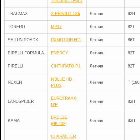
TOURING TE307
TRACMAX
X-PRIVILO TX5
Летняя
82H
TORERO
MP47
Летняя
82T
SAILUN ROADX
RXMOTION H11
Летняя
86T
PIRELLI FORMULA
ENERGY
Летняя
82T
PIRELLI
CINTURATO P1
Летняя
82T
N'BLUE HD
NEXEN
Летняя
T (190
PLUS
EUROTRAXX
LANDSPIDER
Летняя
82H
H/P
BREEZE
KAMA
Летняя
82H
(НК-132)
CHARACTER