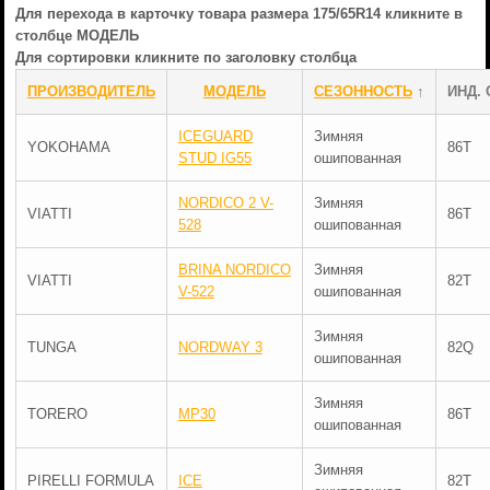
Для перехода в карточку товара размера 175/65R14 кликните в
столбце МОДЕЛЬ
Для сортировки кликните по заголовку столбца
ПРОИЗВОДИТЕЛЬ
МОДЕЛЬ
СЕЗОННОСТЬ
↑
ИНД. 
ICEGUARD
Зимняя
YOKOHAMA
86T
STUD IG55
ошипованная
NORDICO 2 V-
Зимняя
VIATTI
86T
528
ошипованная
BRINA NORDICO
Зимняя
VIATTI
82T
V-522
ошипованная
Зимняя
TUNGA
NORDWAY 3
82Q
ошипованная
Зимняя
TORERO
MP30
86T
ошипованная
Зимняя
PIRELLI FORMULA
ICE
82T