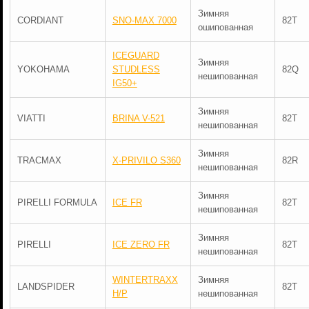
Зимняя
CORDIANT
SNO-MAX 7000
82T
ошипованная
ICEGUARD
Зимняя
YOKOHAMA
STUDLESS
82Q
нешипованная
IG50+
Зимняя
VIATTI
BRINA V-521
82T
нешипованная
Зимняя
TRACMAX
X-PRIVILO S360
82R
нешипованная
Зимняя
PIRELLI FORMULA
ICE FR
82T
нешипованная
Зимняя
PIRELLI
ICE ZERO FR
82T
нешипованная
WINTERTRAXX
Зимняя
LANDSPIDER
82T
H/P
нешипованная