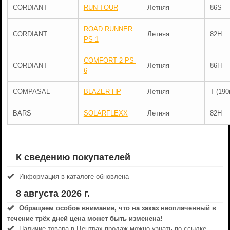
CORDIANT
RUN TOUR
Летняя
86S
ROAD RUNNER
CORDIANT
Летняя
82H
PS-1
COMFORT 2 PS-
CORDIANT
Летняя
86H
6
COMPASAL
BLAZER HP
Летняя
T (190
BARS
SOLARFLEXX
Летняя
82H
К сведению покупателей
Информация в каталоге обновлена
8 августа 2026 г.
Обращаем особое внимание, что на заказ неоплаченный в
течениe трёх дней цена может быть изменена!
Наличие товара в Центрах продаж можно узнать по ссылке