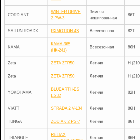
WINTER DRIVE
Зимняя
CORDIANT
86T
2 PW-3
нешипованная
SAILUN ROADX
RXMOTION 4S
Всесезонная
82T
КАМА-365
KAMA
Всесезонная
86H
(НК-241)
Zeta
ZETA ZTR50
Летняя
H (210
Zeta
ZETA ZTR50
Летняя
H (210
BLUEARTH-ES
YOKOHAMA
Летняя
82H
ES32
VIATTI
STRADA 2 V-134
Летняя
86H
TUNGA
ZODIAK 2 PS-7
Летняя
86T
RELIAX
TRIANGLE
Летняя
86H