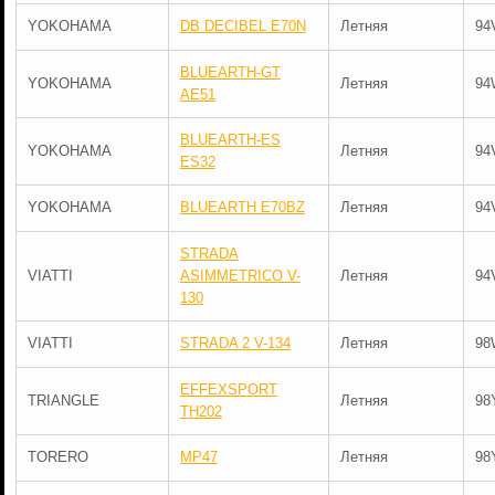
YOKOHAMA
DB DECIBEL E70N
Летняя
94
BLUEARTH-GT
YOKOHAMA
Летняя
94
AE51
BLUEARTH-ES
YOKOHAMA
Летняя
94
ES32
YOKOHAMA
BLUEARTH E70BZ
Летняя
94
STRADA
VIATTI
ASIMMETRICO V-
Летняя
94
130
VIATTI
STRADA 2 V-134
Летняя
98
EFFEXSPORT
TRIANGLE
Летняя
98
TH202
TORERO
MP47
Летняя
98