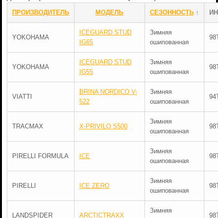
ПРОИЗВОДИТЕЛЬ
МОДЕЛЬ
СЕЗОННОСТЬ
↑
ИН
ICEGUARD STUD
Зимняя
YOKOHAMA
98
IG65
ошипованная
ICEGUARD STUD
Зимняя
YOKOHAMA
98
IG55
ошипованная
BRINA NORDICO V-
Зимняя
VIATTI
94
522
ошипованная
Зимняя
TRACMAX
X-PRIVILO S500
98
ошипованная
Зимняя
PIRELLI FORMULA
ICE
98
ошипованная
Зимняя
PIRELLI
ICE ZERO
98
ошипованная
Зимняя
LANDSPIDER
ARCTICTRAXX
98