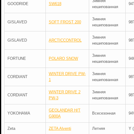
Зимняя
GOODRIDE
SW618
94
нешипованная
Зимняя
GISLAVED
SOFT FROST 200
98
нешипованная
Зимняя
GISLAVED
ARCTICCONTROL
98
нешипованная
Зимняя
FORTUNE
POLARO SNOW
94
нешипованная
WINTER DRIVE PW-
Зимняя
CORDIANT
98
1
нешипованная
WINTER DRIVE 2
Зимняя
CORDIANT
98
PW-3
нешипованная
GEOLANDAR H/T
YOKOHAMA
Всесезонная
94
G900A
Zeta
ZETA Alventi
Летняя
Y 