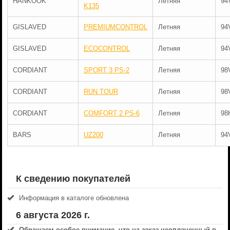
HANKOOK
Летняя
94
K135
GISLAVED
PREMIUMCONTROL
Летняя
94
GISLAVED
ECOCONTROL
Летняя
94
CORDIANT
SPORT 3 PS-2
Летняя
98
CORDIANT
RUN TOUR
Летняя
98
CORDIANT
COMFORT 2 PS-6
Летняя
98
BARS
UZ200
Летняя
94
К сведению покупателей
Информация в каталоге обновлена
6 августа 2026 г.
Обращаем особое внимание, что на заказ неоплаченный в