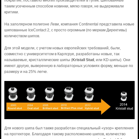
покрытие, поставило многих производителей в тупик. Шипованные
таким усеченным способом новинки, мягко говоря, не выдерживали
критики.
На заполярном полигоне Леви, компания Continental представила новые
шипованные IceContact 2, с просто огромным (по меркам Директивы)
количеством шипов.
Для этой модели, с учетом новых европейских требований, были,
совместно с университетом в Карлсруе, разработаны новые, так
называемые, кристаллические шипы (
Kristall Stud
, или KD-шипы). Они
имеют другую, выверенную в лабораторных условиях форму, меньше по
размеру и на 25% легче.
Для нового шипа был также разработан специальный «узор» крепления
на протекторе. Благодаря такому расположению шипов, количество