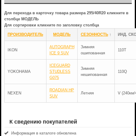
Для перехода в карточку товара размера 295/40R20 кликните в
столбце МОДЕЛЬ
Для сортировки кликните по заголовку столбца
ПРОИЗВОДИТЕЛЬ
МОДЕЛЬ
СЕЗОННОСТЬ
↑
ИНД. СКО
AUTOGRAPH
Зимняя
IKON
110T
ICE 9 SUV
ошипованная
ICEGUARD
Зимняя
YOKOHAMA
STUDLESS
110Q
нешипованная
G075
ROADIAN HP
NEXEN
Летняя
V (240км/
SUV
К сведению покупателей
Информация в каталоге обновлена