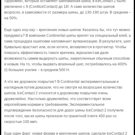
«дорожек», которые оставляет шипованная шина, в IceContact 2 было
увеличено с 9 (ContiIceContact) до 18!. А само количество шипов
возросло, в зависимости от размера шины, до 130-190 штук. В среднем –
на 50%.
Еще одно ноу-хау – крепление новых шипов. Казалось бы, что тут можно
придумать? В компании Continental шипы крепят на специальный клей, а
сама процедура ошиповки напоминает вулканизацию. В результате, шип
буквально врастает или, если хотите, вплавляется в протектор. Чтобы
показать эффективность такого крепежа, журналистам дали
возможность самим выдернуть шипы, закрепленные обычным способом
и новым. На то, чтобы вырвать впаянный шип, потребовалось на 400%
(!) большее усилие – в среднем 500 Н.
А что же дорожное покрытие? В Continental экспериментальным и
наглядным путем доказали, что не смотря на возросшее количество
шипов, IceContact 2 относится к дорожному покрытию очень
дружелюбно. Настолько дружелюбно, что соответствует всем
европейским нормам и требованиям. Экспериментальное
подтверждение безопасности для дорог шины IceContact 2 получили
после того, как их шипы проехали по гранитной плите 400 раз со
скоростью 100 км/ч.
Еще один факт: новая форма и крепление шипов, сделали IceContact 2