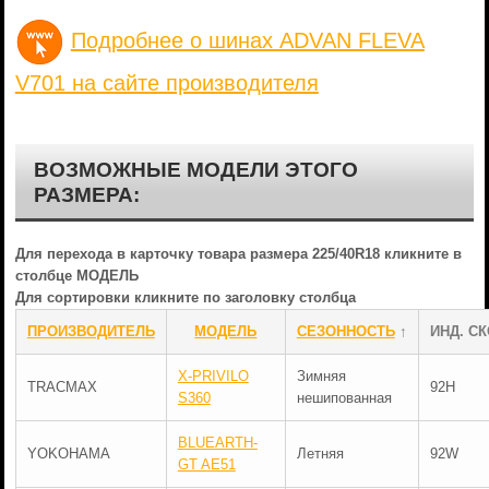
Подробнее о шинах ADVAN FLEVA
V701 на сайте производителя
ВОЗМОЖНЫЕ МОДЕЛИ ЭТОГО
РАЗМЕРА:
Для перехода в карточку товара размера 225/40R18 кликните в
столбце МОДЕЛЬ
Для сортировки кликните по заголовку столбца
ПРОИЗВОДИТЕЛЬ
МОДЕЛЬ
СЕЗОННОСТЬ
↑
ИНД. СК
X-PRIVILO
Зимняя
TRACMAX
92H
S360
нешипованная
BLUEARTH-
YOKOHAMA
Летняя
92W
GT AE51