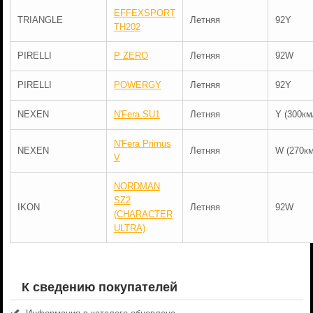
EFFEXSPORT
TRIANGLE
Летняя
92Y
TH202
PIRELLI
P ZERO
Летняя
92W
PIRELLI
POWERGY
Летняя
92Y
NEXEN
N'Fera SU1
Летняя
Y (300км
N'Fera Primus
NEXEN
Летняя
W (270км
V
NORDMAN
SZ2
IKON
Летняя
92W
(CHARACTER
ULTRA)
К сведению покупателей