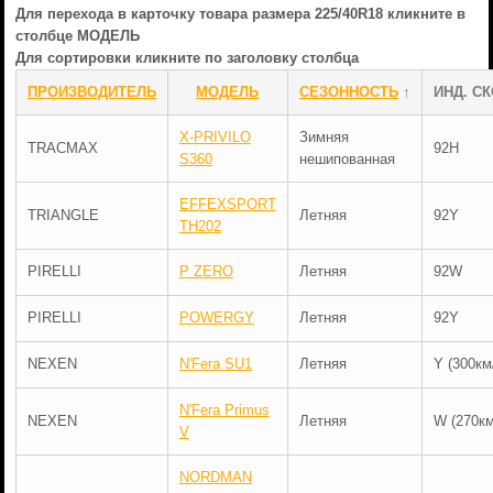
Для перехода в карточку товара размера 225/40R18 кликните в
столбце МОДЕЛЬ
Для сортировки кликните по заголовку столбца
ПРОИЗВОДИТЕЛЬ
МОДЕЛЬ
СЕЗОННОСТЬ
↑
ИНД. СК
X-PRIVILO
Зимняя
TRACMAX
92H
S360
нешипованная
EFFEXSPORT
TRIANGLE
Летняя
92Y
TH202
PIRELLI
P ZERO
Летняя
92W
PIRELLI
POWERGY
Летняя
92Y
NEXEN
N'Fera SU1
Летняя
Y (300км
N'Fera Primus
NEXEN
Летняя
W (270км
V
NORDMAN