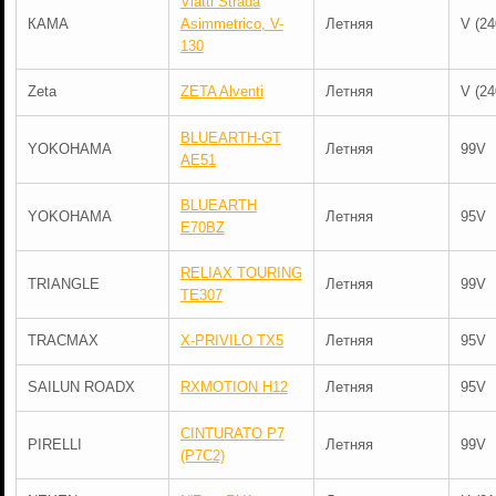
Viatti Strada
КАМА
Asimmetrico, V-
Летняя
V (24
130
Zeta
ZETA Alventi
Летняя
V (24
BLUEARTH-GT
YOKOHAMA
Летняя
99V
AE51
BLUEARTH
YOKOHAMA
Летняя
95V
E70BZ
RELIAX TOURING
TRIANGLE
Летняя
99V
TE307
TRACMAX
X-PRIVILO TX5
Летняя
95V
SAILUN ROADX
RXMOTION H12
Летняя
95V
CINTURATO P7
PIRELLI
Летняя
99V
(P7C2)