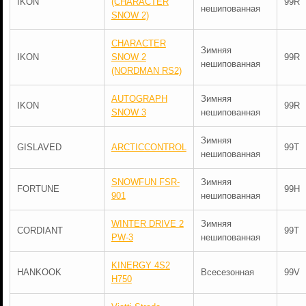
IKON
(CHARACTER
99R
нешипованная
SNOW 2)
CHARACTER
Зимняя
IKON
SNOW 2
99R
нешипованная
(NORDMAN RS2)
AUTOGRAPH
Зимняя
IKON
99R
SNOW 3
нешипованная
Зимняя
GISLAVED
ARCTICCONTROL
99T
нешипованная
SNOWFUN FSR-
Зимняя
FORTUNE
99H
901
нешипованная
WINTER DRIVE 2
Зимняя
CORDIANT
99T
PW-3
нешипованная
KINERGY 4S2
HANKOOK
Всесезонная
99V
H750