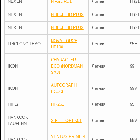
NEXEN
N'Fera RU1
Летняя
H (21
NEXEN
N'BLUE HD PLUS
Летняя
H (21
NEXEN
N'BLUE HD PLUS
Летняя
H (21
NOVA-FORCE
LINGLONG LEAO
Летняя
95H
HP100
CHARACTER
IKON
ECO (NORDMAN
Летняя
99H
SX3)
AUTOGRAPH
IKON
Летняя
99V
ECO 3
HIFLY
HF-261
Летняя
95H
HANKOOK
S FIT EQ+ LK01
Летняя
99V
LAUFENN
VENTUS PRIME 4
HANKOOK
Летняя
99V