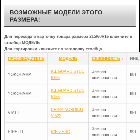
ВОЗМОЖНЫЕ МОДЕЛИ ЭТОГО
РАЗМЕРА:
Для перехода в карточку товара размера 215/60R16 кликните в
столбце МОДЕЛЬ
Для сортировки кликните по заголовку столбца
ПРОИЗВОДИТЕЛЬ
МОДЕЛЬ
СЕЗОННОСТЬ
↑
ИНД.
ICEGUARD STUD
Зимняя
YOKOHAMA
99T
IG65
ошипованная
ICEGUARD STUD
Зимняя
YOKOHAMA
99T
IG55
ошипованная
BRINA NORDICO
Зимняя
VIATTI
95T
V-522
ошипованная
Зимняя
PIRELLI
ICE ZERO
99T
ошипованная