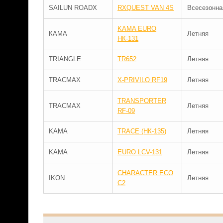
SAILUN ROADX
RXQUEST VAN 4S
Всесезонна
KAMA EURO
КАМА
Летняя
НК-131
TRIANGLE
TR652
Летняя
TRACMAX
X-PRIVILO RF19
Летняя
TRANSPORTER
TRACMAX
Летняя
RF-09
KAMA
TRACE (НК-135)
Летняя
KAMA
EURO LCV-131
Летняя
CHARACTER ECO
IKON
Летняя
C2