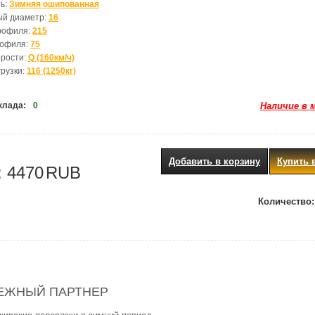
ь:
Зимняя ошипованная
ый диаметр:
16
рофиля:
215
рофиля:
75
орости:
Q (160км/ч)
грузки:
116 (1250кг)
клада:
0
Наличие в 
Добавить в корзину
Купить 
:
4470
RUB
Количество:
НАДЕЖНЫЙ ПАРТНЕР