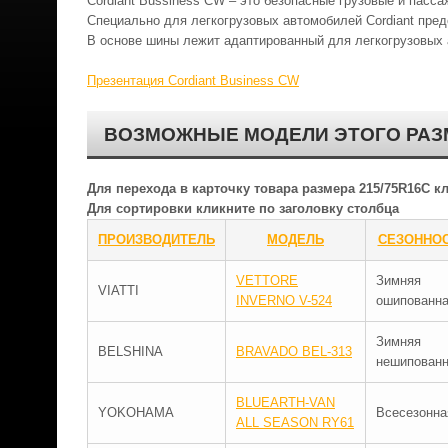
Cordiant Bussiness CW – это безопасные грузовые и пасса
Специально для легкогрузовых автомобилей Cordiant пре
В основе шины лежит адаптированный для легкогрузовых а
Презентация Cordiant Business CW
ВОЗМОЖНЫЕ МОДЕЛИ ЭТОГО РАЗ
Для перехода в карточку товара размера 215/75R16C 
Для сортировки кликните по заголовку столбца
ПРОИЗВОДИТЕЛЬ
МОДЕЛЬ
СЕЗОННО
VETTORE
Зимняя
VIATTI
INVERNO V-524
ошипованн
Зимняя
BELSHINA
BRAVADO BEL-313
нешипован
BLUEARTH-VAN
YOKOHAMA
Всесезонна
ALL SEASON RY61