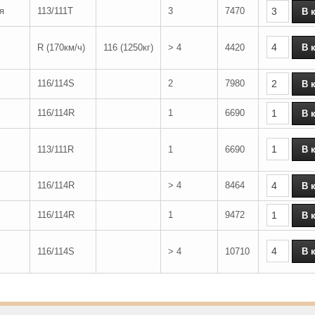
я
113/111T
3
7470
R (170км/ч)
116 (1250кг)
> 4
4420
116/114S
2
7980
116/114R
1
6690
113/111R
1
6690
116/114R
> 4
8464
116/114R
1
9472
116/114S
> 4
10710