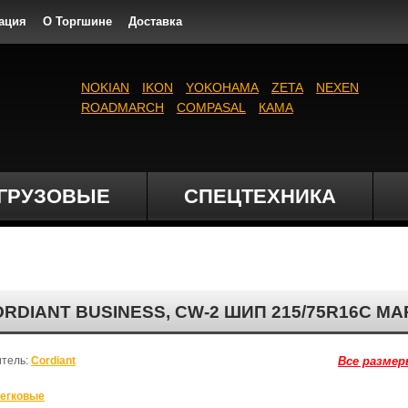
ация
О Торгшине
Доставка
NOKIAN
IKON
YOKOHAMA
ZETA
NEXEN
ROADMARCH
COMPASAL
КАМА
ГРУЗОВЫЕ
СПЕЦТЕХНИКА
IANT BUSINESS, CW-2 ШИП 215/75R16C МА
итель:
Cordiant
Все размер
егковые