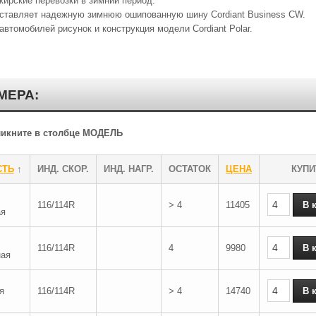
жирские перевозки в зимний период.
дставляет надежную зимнюю ошипованную шину Cordiant Business CW.
втомобилей рисунок и конструкция модели Cordiant Polar.
МЕРА:
кликните в столбце МОДЕЛЬ
СТЬ
↑
ИНД. СКОР.
ИНД. НАГР.
ОСТАТОК
ЦЕНА
КУПИ
116/114R
> 4
11405
ая
116/114R
4
9980
ная
я
116/114R
> 4
14740