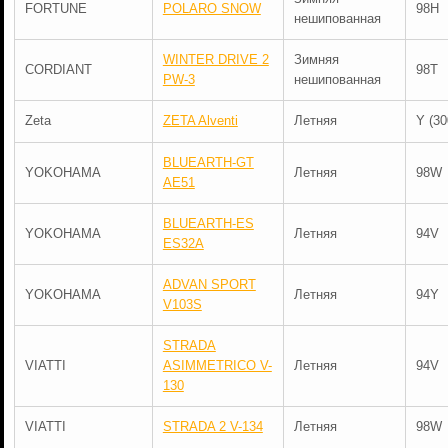
FORTUNE
POLARO SNOW
98H
нешипованная
WINTER DRIVE 2
Зимняя
CORDIANT
98T
PW-3
нешипованная
Zeta
ZETA Alventi
Летняя
Y (30
BLUEARTH-GT
YOKOHAMA
Летняя
98W
AE51
BLUEARTH-ES
YOKOHAMA
Летняя
94V
ES32A
ADVAN SPORT
YOKOHAMA
Летняя
94Y
V103S
STRADA
VIATTI
ASIMMETRICO V-
Летняя
94V
130
VIATTI
STRADA 2 V-134
Летняя
98W