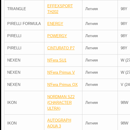
EFFEXSPORT
TRIANGLE
Летняя
98Y
TH202
PIRELLI FORMULA
ENERGY
Летняя
98Y
PIRELLI
POWERGY
Летняя
98Y
PIRELLI
CINTURATO P7
Летняя
98Y
NEXEN
N'Fera SU1
Летняя
W (2
NEXEN
N'Fera Primus V
Летняя
W (2
NEXEN
N'Fera Primus QX
Летняя
V (24
NORDMAN SZ2
IKON
(CHARACTER
Летняя
98W
ULTRA)
AUTOGRAPH
IKON
Летняя
98W
AQUA 3