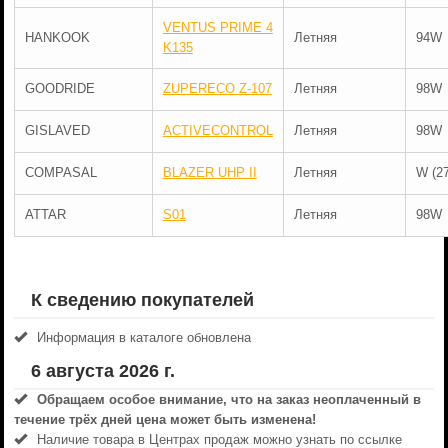
VENTUS PRIME 4
HANKOOK
Летняя
94W
K135
GOODRIDE
ZUPERECO Z-107
Летняя
98W
GISLAVED
ACTIVECONTROL
Летняя
98W
COMPASAL
BLAZER UHP II
Летняя
W (2
ATTAR
S01
Летняя
98W
К сведению покупателей
Информация в каталоге обновлена
6 августа 2026 г.
Обращаем особое внимание, что на заказ неоплаченный в
течениe трёх дней цена может быть изменена!
Наличие товара в Центрах продаж можно узнать по ссылке