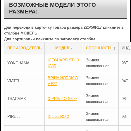
ВОЗМОЖНЫЕ МОДЕЛИ ЭТОГО
РАЗМЕРА:
Для перехода в карточку товара размера 225/50R17 кликните в
столбце МОДЕЛЬ
Для сортировки кликните по заголовку столбца
ПРОИЗВОДИТЕЛЬ
МОДЕЛЬ
СЕЗОННОСТЬ
↑
ИНД.
ICEGUARD STUD
Зимняя
YOKOHAMA
98T
IG65
ошипованная
BRINA NORDICO
Зимняя
VIATTI
94T
V-522
ошипованная
Зимняя
TRACMAX
X-PRIVILO S500
98T
ошипованная
Зимняя
PIRELLI
ICE ZERO 2
98T
ошипованная