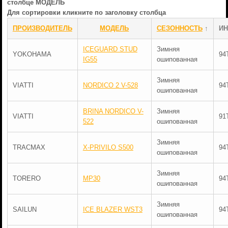
столбце МОДЕЛЬ
Для сортировки кликните по заголовку столбца
ПРОИЗВОДИТЕЛЬ
МОДЕЛЬ
СЕЗОННОСТЬ
↑
ИН
ICEGUARD STUD
Зимняя
YOKOHAMA
94
IG55
ошипованная
Зимняя
VIATTI
NORDICO 2 V-528
94
ошипованная
BRINA NORDICO V-
Зимняя
VIATTI
91
522
ошипованная
Зимняя
TRACMAX
X-PRIVILO S500
94
ошипованная
Зимняя
TORERO
MP30
94
ошипованная
Зимняя
SAILUN
ICE BLAZER WST3
94
ошипованная