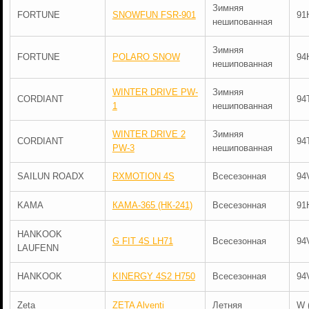
Зимняя
FORTUNE
SNOWFUN FSR-901
91
нешипованная
Зимняя
FORTUNE
POLARO SNOW
94
нешипованная
WINTER DRIVE PW-
Зимняя
CORDIANT
94
1
нешипованная
WINTER DRIVE 2
Зимняя
CORDIANT
94
PW-3
нешипованная
SAILUN ROADX
RXMOTION 4S
Всесезонная
94
KAMA
КАМА-365 (НК-241)
Всесезонная
91
HANKOOK
G FIT 4S LH71
Всесезонная
94
LAUFENN
HANKOOK
KINERGY 4S2 H750
Всесезонная
94
Zeta
ZETA Alventi
Летняя
W 