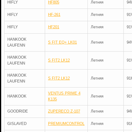
HIFLY
HF805
Летняя
94
HIFLY
HF-261
Летняя
91
HIFLY
HF201
Летняя
91
HANKOOK
S FIT EQ+ LK01
Летняя
94
LAUFENN
HANKOOK
S FIT2 LK12
Летняя
91
LAUFENN
HANKOOK
S FIT2 LK12
Летняя
91
LAUFENN
VENTUS PRIME 4
HANKOOK
Летняя
91
K135
GOODRIDE
ZUPERECO Z-107
Летняя
94
GISLAVED
PREMIUMCONTROL
Летняя
91