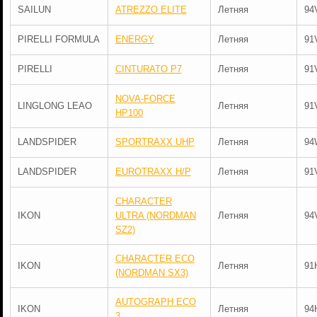
SAILUN
ATREZZO ELITE
Летняя
94
PIRELLI FORMULA
ENERGY
Летняя
91
PIRELLI
CINTURATO P7
Летняя
91
NOVA-FORCE
LINGLONG LEAO
Летняя
91
HP100
LANDSPIDER
SPORTRAXX UHP
Летняя
94
LANDSPIDER
EUROTRAXX H/P
Летняя
91
CHARACTER
IKON
ULTRA (NORDMAN
Летняя
94
SZ2)
CHARACTER ECO
IKON
Летняя
91
(NORDMAN SX3)
AUTOGRAPH ECO
IKON
Летняя
94
3