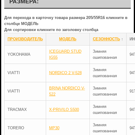
РАЗМЕРА:
Для перехода в карточку товара размера 205/55R16 кликните в
столбце МОДЕЛЬ
Для сортировки кликните по заголовку столбца
ПРОИЗВОДИТЕЛЬ
МОДЕЛЬ
СЕЗОННОСТЬ
↑
ИН
ICEGUARD STUD
Зимняя
YOKOHAMA
94
IG55
ошипованная
Зимняя
VIATTI
NORDICO 2 V-528
94
ошипованная
BRINA NORDICO V-
Зимняя
VIATTI
91
522
ошипованная
Зимняя
TRACMAX
X-PRIVILO S500
94
ошипованная
Зимняя
TORERO
MP30
94
ошипованная