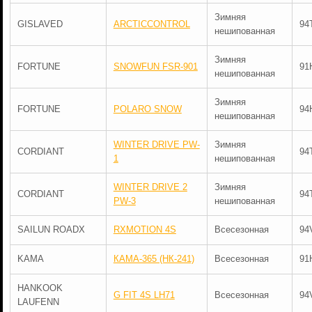
Зимняя
GISLAVED
ARCTICCONTROL
94
нешипованная
Зимняя
FORTUNE
SNOWFUN FSR-901
91
нешипованная
Зимняя
FORTUNE
POLARO SNOW
94
нешипованная
WINTER DRIVE PW-
Зимняя
CORDIANT
94
1
нешипованная
WINTER DRIVE 2
Зимняя
CORDIANT
94
PW-3
нешипованная
SAILUN ROADX
RXMOTION 4S
Всесезонная
94
KAMA
КАМА-365 (НК-241)
Всесезонная
91
HANKOOK
G FIT 4S LH71
Всесезонная
94
LAUFENN