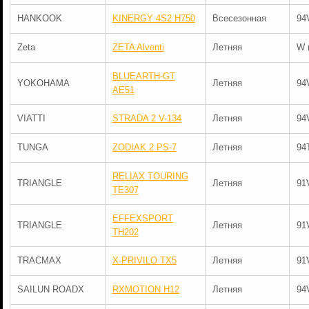
HANKOOK
KINERGY 4S2 H750
Всесезонная
94
Zeta
ZETA Alventi
Летняя
W 
BLUEARTH-GT
YOKOHAMA
Летняя
94
AE51
VIATTI
STRADA 2 V-134
Летняя
94
TUNGA
ZODIAK 2 PS-7
Летняя
94
RELIAX TOURING
TRIANGLE
Летняя
91
TE307
EFFEXSPORT
TRIANGLE
Летняя
91
TH202
TRACMAX
X-PRIVILO TX5
Летняя
91
SAILUN ROADX
RXMOTION H12
Летняя
94