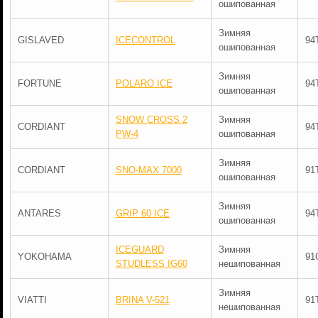
ошипованная
Зимняя
GISLAVED
ICECONTROL
94
ошипованная
Зимняя
FORTUNE
POLARO ICE
94
ошипованная
SNOW CROSS 2
Зимняя
CORDIANT
94
PW-4
ошипованная
Зимняя
CORDIANT
SNO-MAX 7000
91
ошипованная
Зимняя
ANTARES
GRIP 60 ICE
94
ошипованная
ICEGUARD
Зимняя
YOKOHAMA
91
STUDLESS IG60
нешипованная
Зимняя
VIATTI
BRINA V-521
91
нешипованная