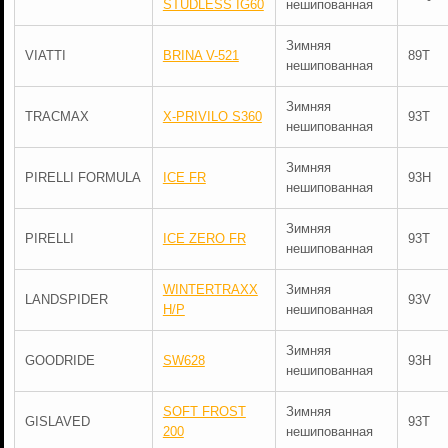
STUDLESS IG60
нешипованная
Зимняя
VIATTI
BRINA V-521
89T
нешипованная
Зимняя
TRACMAX
X-PRIVILO S360
93T
нешипованная
Зимняя
PIRELLI FORMULA
ICE FR
93H
нешипованная
Зимняя
PIRELLI
ICE ZERO FR
93T
нешипованная
WINTERTRAXX
Зимняя
LANDSPIDER
93V
H/P
нешипованная
Зимняя
GOODRIDE
SW628
93H
нешипованная
SOFT FROST
Зимняя
GISLAVED
93T
200
нешипованная