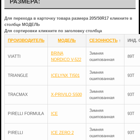
РАЗМЕРА:
Для перехода в карточку товара размера 205/50R17 кликните в
столбце МОДЕЛЬ
Для сортировки кликните по заголовку столбца
ПРОИЗВОДИТЕЛЬ
МОДЕЛЬ
СЕЗОННОСТЬ
↑
ИНД. 
BRINA
Зимняя
VIATTI
89T
NORDICO V-522
ошипованная
Зимняя
TRIANGLE
ICELYNX TI501
93T
ошипованная
Зимняя
TRACMAX
X-PRIVILO S500
93T
ошипованная
Зимняя
PIRELLI FORMULA
ICE
93T
ошипованная
Зимняя
PIRELLI
ICE ZERO 2
93T
ошипованная