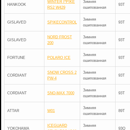
WINTER I*PIKE
Зимняя
HANKOOK
93T
RS2 W429
ошипованная
Зимняя
GISLAVED
SPIKECONTROL
93T
ошипованная
NORD FROST
Зимняя
GISLAVED
93T
200
ошипованная
Зимняя
FORTUNE
POLARO ICE
93T
ошипованная
SNOW CROSS 2
Зимняя
CORDIANT
93T
PW-4
ошипованная
Зимняя
CORDIANT
SNO-MAX 7000
93T
ошипованная
Зимняя
ATTAR
W01
89T
ошипованная
ICEGUARD
Зимняя
YOKOHAMA
93Q