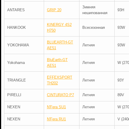
Зимняя
ANTARES
GRIP 20
93H
нешипованная
KINERGY 4S2
HANKOOK
Всесезонная
93W
H750
BLUEARTH-GT
YOKOHAMA
Летняя
93W
AE51
BluEarth-GT
Yokohama
Летняя
W (270
AE51
EFFEXSPORT
TRIANGLE
Летняя
93Y
TH202
PIRELLI
CINTURATO P7
Летняя
89V
NEXEN
N'Fera SU1
Летняя
W (270
NEXEN
N'Fera RU1
Летняя
V (240