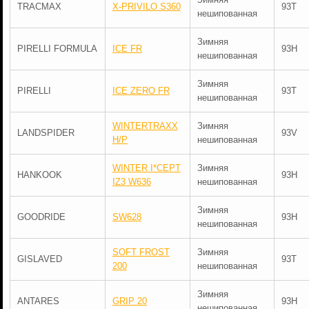
TRACMAX
X-PRIVILO S360
93T
нешипованная
Зимняя
PIRELLI FORMULA
ICE FR
93H
нешипованная
Зимняя
PIRELLI
ICE ZERO FR
93T
нешипованная
WINTERTRAXX
Зимняя
LANDSPIDER
93V
H/P
нешипованная
WINTER I*CEPT
Зимняя
HANKOOK
93H
IZ3 W636
нешипованная
Зимняя
GOODRIDE
SW628
93H
нешипованная
SOFT FROST
Зимняя
GISLAVED
93T
200
нешипованная
Зимняя
ANTARES
GRIP 20
93H
нешипованная