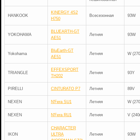
KINERGY 4S2
HANKOOK
Всесезонная
93W
H750
BLUEARTH-GT
YOKOHAMA
Летняя
93W
AE51
BluEarth-GT
Yokohama
Летняя
W (270
AE51
EFFEXSPORT
TRIANGLE
Летняя
93Y
TH202
PIRELLI
CINTURATO P7
Летняя
89V
NEXEN
N'Fera SU1
Летняя
W (270
NEXEN
N'Fera RU1
Летняя
V (240
CHARACTER
IKON
ULTRA
Летняя
93W