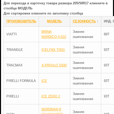
Для перехода в карточку товара размера 205/50R17 кликните в
столбце МОДЕЛЬ
Для сортировки кликните по заголовку столбца
ПРОИЗВОДИТЕЛЬ
МОДЕЛЬ
СЕЗОННОСТЬ
↑
ИНД. 
BRINA
Зимняя
VIATTI
89T
NORDICO V-522
ошипованная
Зимняя
TRIANGLE
ICELYNX TI501
93T
ошипованная
Зимняя
TRACMAX
X-PRIVILO S500
93T
ошипованная
Зимняя
PIRELLI FORMULA
ICE
93T
ошипованная
Зимняя
PIRELLI
ICE ZERO 2
93T
ошипованная
NORDMAN 8
Зимняя