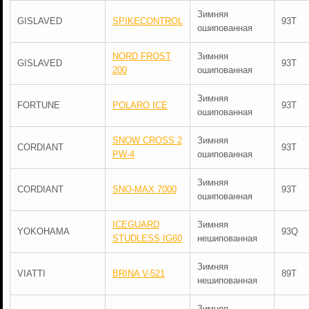
Зимняя
GISLAVED
SPIKECONTROL
93T
ошипованная
NORD FROST
Зимняя
GISLAVED
93T
200
ошипованная
Зимняя
FORTUNE
POLARO ICE
93T
ошипованная
SNOW CROSS 2
Зимняя
CORDIANT
93T
PW-4
ошипованная
Зимняя
CORDIANT
SNO-MAX 7000
93T
ошипованная
ICEGUARD
Зимняя
YOKOHAMA
93Q
STUDLESS IG60
нешипованная
Зимняя
VIATTI
BRINA V-521
89T
нешипованная
Зимняя