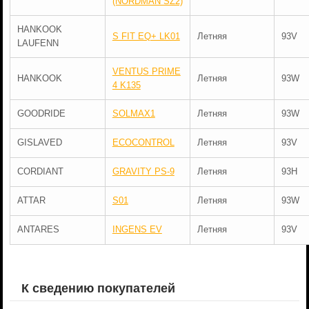
(NORDMAN SZ2)
HANKOOK
S FIT EQ+ LK01
Летняя
93V
LAUFENN
VENTUS PRIME
HANKOOK
Летняя
93W
4 K135
GOODRIDE
SOLMAX1
Летняя
93W
GISLAVED
ECOCONTROL
Летняя
93V
CORDIANT
GRAVITY PS-9
Летняя
93H
ATTAR
S01
Летняя
93W
ANTARES
INGENS EV
Летняя
93V
К сведению покупателей