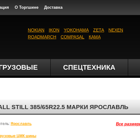
ация
О Торгшине
Доставка
NOKIAN
IKON
YOKOHAMA
ZETA
NEXEN
ROADMARCH
COMPASAL
КАМА
ГРУЗОВЫЕ
СПЕЦТЕХНИКА
LL STILL 385/65R22.5 МАРКИ ЯРОСЛАВЛЬ
итель:
Ярославль
Все размер
рузовые ЦМК шины