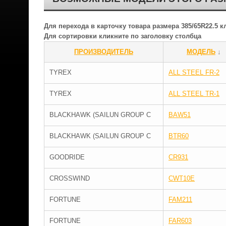
Для перехода в карточку товара размера 385/65R22.5 
Для сортировки кликните по заголовку столбца
ПРОИЗВОДИТЕЛЬ
МОДЕЛЬ
↓
TYREX
ALL STEEL FR-2
TYREX
ALL STEEL TR-1
BLACKHAWK (SAILUN GROUP C
BAW51
BLACKHAWK (SAILUN GROUP C
BTR60
GOODRIDE
CR931
CROSSWIND
CWT10E
FORTUNE
FAM211
FORTUNE
FAR603