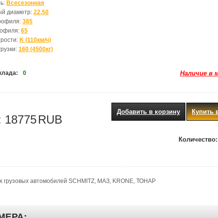
ь:
Всесезонная
ый диаметр:
22,50
рофиля:
385
рофиля:
65
орости:
K (110км/ч)
грузки:
160 (4500кг)
клада:
0
Наличие в 
Добавить в корзину
Купить 
:
18775
RUB
Количество:
ах грузовых автомобилей SCHMITZ, МАЗ, KRONE, ТОНАР
МЕРА: