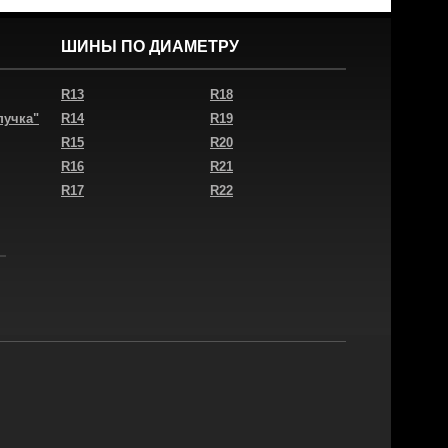
ШИНЫ ПО ДИАМЕТРУ
R13
R18
пучка"
R14
R19
R15
R20
R16
R21
R17
R22