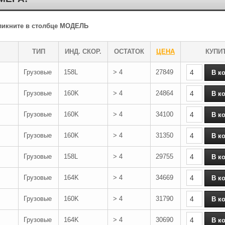
кликните в столбце МОДЕЛЬ
ТИП
ИНД. СКОР.
ОСТАТОК
ЦЕНА
КУПИ
Грузовые
158L
> 4
27849
Грузовые
160K
> 4
24864
Грузовые
160K
> 4
34100
Грузовые
160K
> 4
31350
Грузовые
158L
> 4
29755
Грузовые
164K
> 4
34669
Грузовые
160K
> 4
31790
Грузовые
164K
> 4
30690