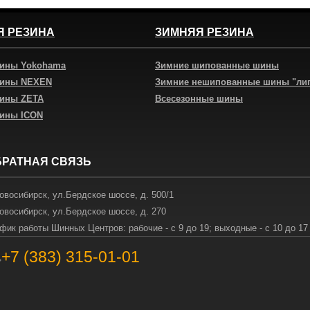
Я РЕЗИНА
ЗИМНЯЯ РЕЗИНА
шины Yokohama
Зимние шипованные шины
шины NEXEN
Зимние нешипованные шины "ли
шины ZETA
Всесезонные шины
шины ICON
БРАТНАЯ СВЯЗЬ
овосибирск
,
ул.Бердское шоссе, д. 500/1
овосибирск
,
ул.Бердское шоссе, д. 270
фик работы Шинных Центров: рабочие - с 9 до 19; выходные - с 10 до 17
+7 (383) 315-01-01