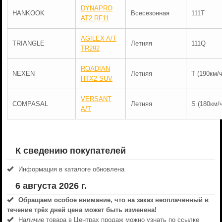
DYNAPRO
HANKOOK
Всесезонная
111T
AT2 RF11
AGILEX A/T
TRIANGLE
Летняя
111Q
TR292
ROADIAN
NEXEN
Летняя
T (190км/ч
HTX2 SUV
VERSANT
COMPASAL
Летняя
S (180км/ч
A/T
К сведению покупателей
Информация в каталоге обновлена
6 августа 2026 г.
Обращаем особое внимание, что на заказ неоплаченный в
течениe трёх дней цена может быть изменена!
Наличие товара в Центрах продаж можно узнать по ссылке