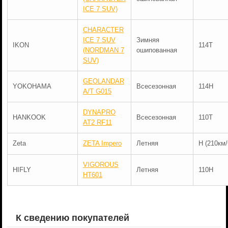
ICE 7 SUV)
CHARACTER
ICE 7 SUV
Зимняя
IKON
114T
(NORDMAN 7
ошипованная
SUV)
GEOLANDAR
YOKOHAMA
Всесезонная
114H
A/T G015
DYNAPRO
HANKOOK
Всесезонная
110T
AT2 RF11
Zeta
ZETA Impero
Летняя
H (210км/
VIGOROUS
HIFLY
Летняя
110H
HT601
К сведению покупателей