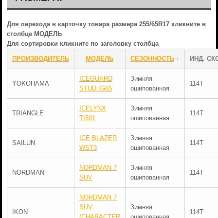
Для перехода в карточку товара размера 255/65R17 кликните в
столбце МОДЕЛЬ
Для сортировки кликните по заголовку столбца
ПРОИЗВОДИТЕЛЬ
МОДЕЛЬ
СЕЗОННОСТЬ
↑
ИНД. СК
ICEGUARD
Зимняя
YOKOHAMA
114T
STUD IG65
ошипованная
ICELYNX
Зимняя
TRIANGLE
114T
TI501
ошипованная
ICE BLAZER
Зимняя
SAILUN
114T
WST3
ошипованная
NORDMAN 7
Зимняя
NORDMAN
114T
SUV
ошипованная
NORDMAN 7
SUV
Зимняя
IKON
114T
(CHARACTER
ошипованная