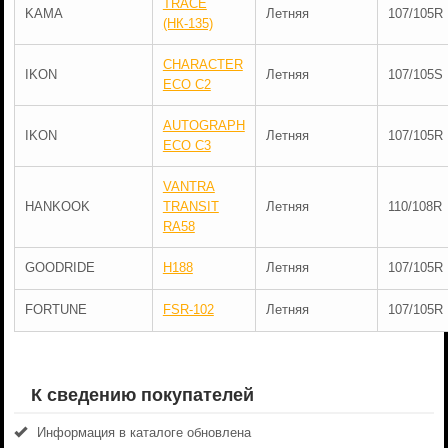
TRACE
KAMA
Летняя
107/105R
(НК-135)
CHARACTER
IKON
Летняя
107/105S
ECO C2
AUTOGRAPH
IKON
Летняя
107/105R
ECO C3
VANTRA
HANKOOK
TRANSIT
Летняя
110/108R
RA58
GOODRIDE
H188
Летняя
107/105R
FORTUNE
FSR-102
Летняя
107/105R
К сведению покупателей
Информация в каталоге обновлена