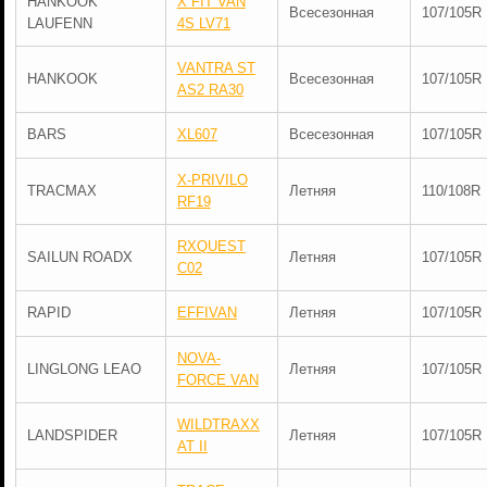
HANKOOK
X FIT VAN
Всесезонная
107/105R
LAUFENN
4S LV71
VANTRA ST
HANKOOK
Всесезонная
107/105R
AS2 RA30
BARS
XL607
Всесезонная
107/105R
X-PRIVILO
TRACMAX
Летняя
110/108R
RF19
RXQUEST
SAILUN ROADX
Летняя
107/105R
C02
RAPID
EFFIVAN
Летняя
107/105R
NOVA-
LINGLONG LEAO
Летняя
107/105R
FORCE VAN
WILDTRAXX
LANDSPIDER
Летняя
107/105R
AT II