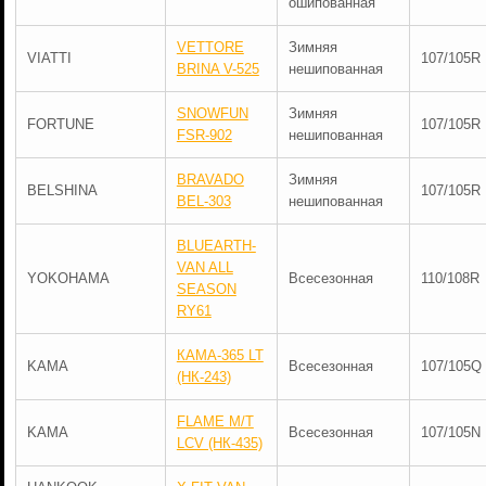
ошипованная
VETTORE
Зимняя
VIATTI
107/105R
BRINA V-525
нешипованная
SNOWFUN
Зимняя
FORTUNE
107/105R
FSR-902
нешипованная
BRAVADO
Зимняя
BELSHINA
107/105R
BEL-303
нешипованная
BLUEARTH-
VAN ALL
YOKOHAMA
Всесезонная
110/108R
SEASON
RY61
КАМА-365 LT
KAMA
Всесезонная
107/105Q
(НК-243)
FLAME M/T
KAMA
Всесезонная
107/105N
LCV (НК-435)