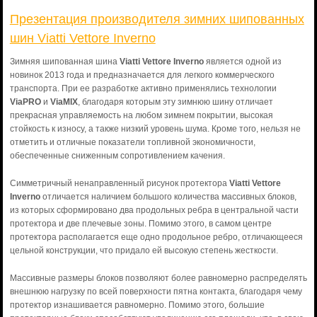
Презентация производителя зимних шипованных
шин Viatti Vettore Inverno
Зимняя шипованная шина
Viatti Vettore Inverno
является одной из
новинок 2013 года и предназначается для легкого коммерческого
транспорта. При ее разработке активно применялись технологии
ViaPRO
и
ViaMIX
, благодаря которым эту зимнюю шину отличает
прекрасная управляемость на любом зимнем покрытии, высокая
стойкость к износу, а также низкий уровень шума. Кроме того, нельзя не
отметить и отличные показатели топливной экономичности,
обеспеченные сниженным сопротивлением качения.
Симметричный ненаправленный рисунок протектора
Viatti Vettore
Inverno
отличается наличием большого количества массивных блоков,
из которых сформировано два продольных ребра в центральной части
протектора и две плечевые зоны. Помимо этого, в самом центре
протектора располагается еще одно продольное ребро, отличающееся
цельной конструкции, что придало ей высокую степень жесткости.
Массивные размеры блоков позволяют более равномерно распределять
внешнюю нагрузку по всей поверхности пятна контакта, благодаря чему
протектор изнашивается равномерно. Помимо этого, большие