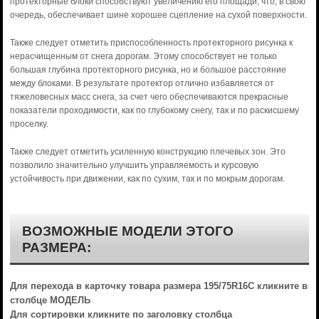
протекторные блоки способствуют увеличению его площади, что, в свою
очередь, обеспечивает шине хорошее сцепление на сухой поверхности.
Также следует отметить приспособленность протекторного рисунка к
нерасчищенным от снега дорогам. Этому способствует не только
большая глубина протекторного рисунка, но и большое расстояние
между блоками. В результате протектор отлично избавляется от
тяжеловесных масс снега, за счет чего обеспечиваются прекрасные
показатели проходимости, как по глубокому снегу, так и по раскисшему
проселку.
Также следует отметить усиленную конструкцию плечевых зон. Это
позволило значительно улучшить управляемость и курсовую
устойчивость при движении, как по сухим, так и по мокрым дорогам.
ВОЗМОЖНЫЕ МОДЕЛИ ЭТОГО
РАЗМЕРА:
Для перехода в карточку товара размера 195/75R16C кликните в
столбце МОДЕЛЬ
Для сортировки кликните по заголовку столбца