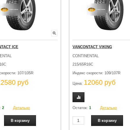
TACT ICE
VANCONTACT VIKING
ENTAL
CONTINENTAL
16C
215/65R16C
скорости: 107/105R
Индекс скорости: 109/107R
12580 руб
12060 руб
Цена:
:
2
Детально
Остаток:
1
Детально