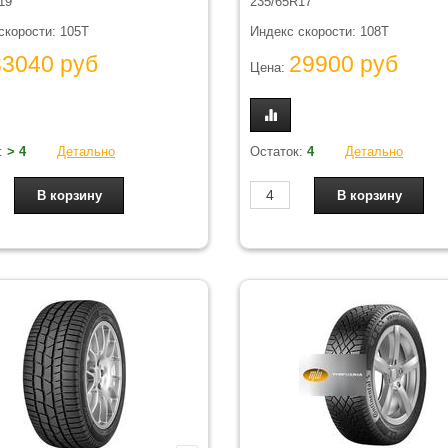
19
235/65R17
скорости: 105T
Индекс скорости: 108T
33040 руб
29900 руб
Цена:
:
> 4
Детально
Остаток:
4
Детально