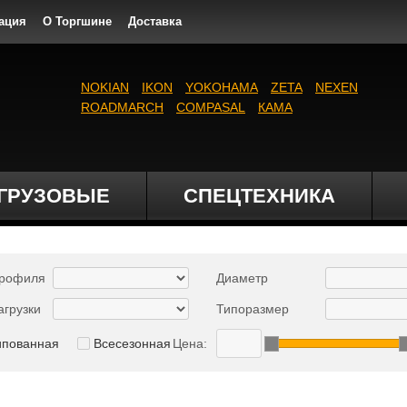
ация
О Торгшине
Доставка
NOKIAN
IKON
YOKOHAMA
ZETA
NEXEN
ROADMARCH
COMPASAL
КАМА
ГРУЗОВЫЕ
СПЕЦТЕХНИКА
профиля
Диаметр
агрузки
Типоразмер
ипованная
Всесезонная
Цена: