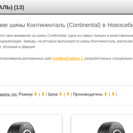
Ь) (13)
ие шины Континенталь (Continental) в Новосиб
 свое внимание на шины Continental, одни из самых лучших и качественных
циализации. Заводы, на которых выпускаются шины Континенталь, располаг
я, Испания и Швеция.
типоразмеров шипованных шин
ContiIceContact 3
, разработанных специально 
вать по:
Размер
|
|
Цена
|
|
Производитель
|
|