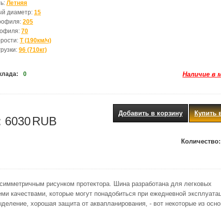
ь:
Летняя
ый диаметр:
15
рофиля:
205
рофиля:
70
орости:
T (190км/ч)
грузки:
96 (710кг)
клада:
0
Наличие в 
Добавить в корзину
Купить 
:
6030
RUB
Количество:
 симметричным рисунком протектора. Шина разработана для легковых
еми качествами, которые могут понадобиться при ежедневной эксплуата
деление, хорошая защита от аквапланирования, - вот некоторые из осн