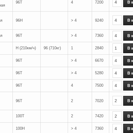
96T
4
7200
ная
ая
96H
> 4
9240
ая
96T
> 4
7360
H (210км/ч)
96 (710кг)
1
2840
96T
> 4
6670
96T
> 4
5280
96T
4
7500
96T
2
7020
100T
2
7420
100H
> 4
7360