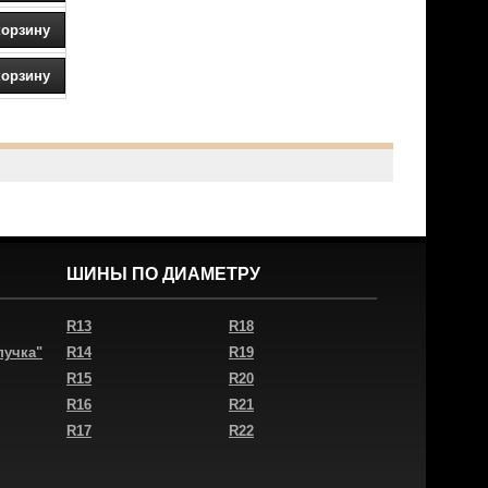
ШИНЫ ПО ДИАМЕТРУ
R13
R18
пучка"
R14
R19
R15
R20
R16
R21
R17
R22