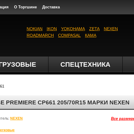
ация
О Торгшине
Доставка
NOKIAN
IKON
YOKOHAMA
ZETA
NEXEN
ROADMARCH
COMPASAL
КАМА
ГРУЗОВЫЕ
СПЕЦТЕХНИКА
61
 PREMIERE CP661 205/70R15 МАРКИ NEXEN
итель:
NEXEN
Все размер
егковые