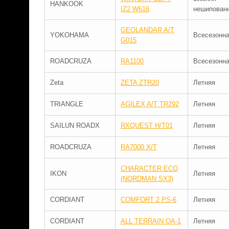
HANKOOK
IZ2 W616
нешипован
GEOLANDAR A/T
YOKOHAMA
Всесезонн
G015
ROADCRUZA
RA1100
Всесезонн
Zeta
ZETA ZTR20
Летняя
TRIANGLE
AGILEX A/T TR292
Летняя
SAILUN ROADX
RXQUEST H/T01
Летняя
ROADCRUZA
RA7000 X/T
Летняя
CHARACTER ECO
IKON
Летняя
(NORDMAN SX3)
CORDIANT
COMFORT 2 PS-6
Летняя
CORDIANT
ALL TERRAIN OA-1
Летняя