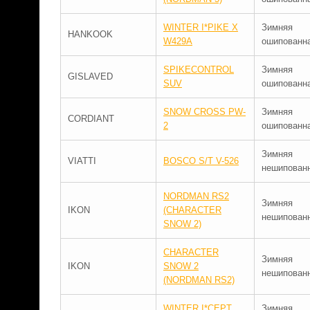
WINTER I*PIKE X
Зимняя
HANKOOK
W429A
ошипованн
SPIKECONTROL
Зимняя
GISLAVED
SUV
ошипованн
SNOW CROSS PW-
Зимняя
CORDIANT
2
ошипованн
Зимняя
VIATTI
BOSCO S/T V-526
нешипован
NORDMAN RS2
Зимняя
IKON
(CHARACTER
нешипован
SNOW 2)
CHARACTER
Зимняя
IKON
SNOW 2
нешипован
(NORDMAN RS2)
WINTER I*CEPT
Зимняя