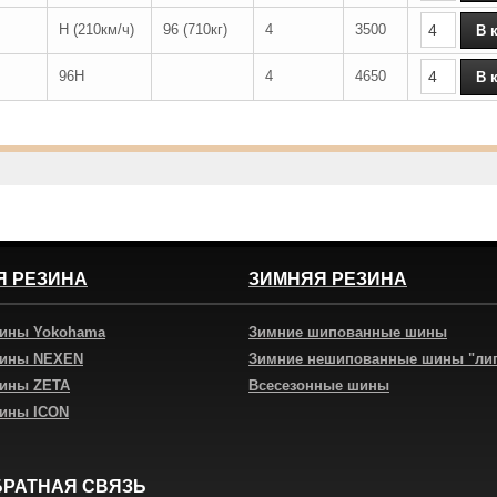
H (210км/ч)
96 (710кг)
4
3500
96H
4
4650
Я РЕЗИНА
ЗИМНЯЯ РЕЗИНА
шины Yokohama
Зимние шипованные шины
шины NEXEN
Зимние нешипованные шины "ли
шины ZETA
Всесезонные шины
шины ICON
БРАТНАЯ СВЯЗЬ