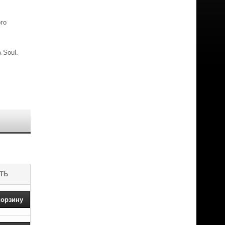
го
 Soul.
ТЬ