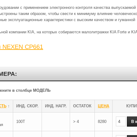
рудовании с применением электронного контроля качества выпускаемой
ыстроены таким образом, чтобы свести к минимуму влияние человеческо
ные эксплуатационные характеристики с высоким качеством и гуманной
ой компании KIA, на которых собираются малолитражки KIA Forte и KIA
ы NEXEN CP661
МЕРА:
ликните в столбце МОДЕЛЬ
СТЬ
↑
ИНД. СКОР.
ИНД. НАГР.
ОСТАТОК
ЦЕНА
КУПИ
100T
> 4
8280
ая