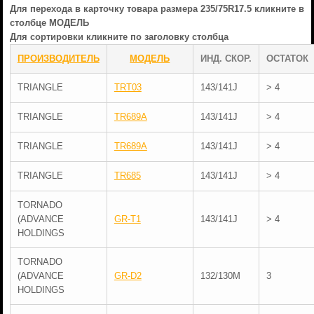
Для перехода в карточку товара размера 235/75R17.5 кликните в
столбце МОДЕЛЬ
Для сортировки кликните по заголовку столбца
ПРОИЗВОДИТЕЛЬ
МОДЕЛЬ
ИНД. СКОР.
ОСТАТОК
TRIANGLE
TRT03
143/141J
> 4
TRIANGLE
TR689A
143/141J
> 4
TRIANGLE
TR689A
143/141J
> 4
TRIANGLE
TR685
143/141J
> 4
TORNADO
(ADVANCE
GR-T1
143/141J
> 4
HOLDINGS
TORNADO
(ADVANCE
GR-D2
132/130M
3
HOLDINGS