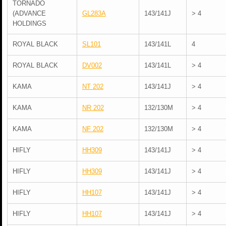
TORNADO
(ADVANCE
GL283A
143/141J
> 4
HOLDINGS
ROYAL BLACK
SL101
143/141L
4
ROYAL BLACK
DV002
143/141L
> 4
KAMA
NT 202
143/141J
> 4
KAMA
NR 202
132/130M
> 4
KAMA
NF 202
132/130M
> 4
HIFLY
HH309
143/141J
> 4
HIFLY
HH309
143/141J
> 4
HIFLY
HH107
143/141J
> 4
HIFLY
HH107
143/141J
> 4