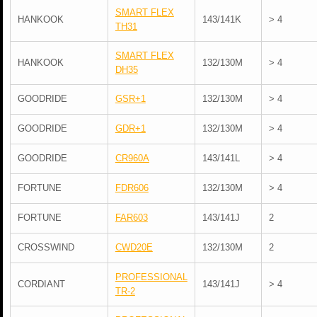
SMART FLEX
HANKOOK
143/141K
> 4
TH31
SMART FLEX
HANKOOK
132/130M
> 4
DH35
GOODRIDE
GSR+1
132/130M
> 4
GOODRIDE
GDR+1
132/130M
> 4
GOODRIDE
CR960A
143/141L
> 4
FORTUNE
FDR606
132/130M
> 4
FORTUNE
FAR603
143/141J
2
CROSSWIND
CWD20E
132/130M
2
PROFESSIONAL
CORDIANT
143/141J
> 4
TR-2