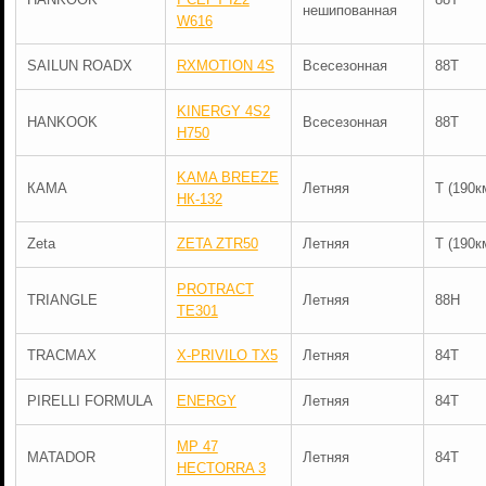
нешипованная
W616
SAILUN ROADX
RXMOTION 4S
Всесезонная
88T
KINERGY 4S2
HANKOOK
Всесезонная
88T
H750
KAMA BREEZE
КАМА
Летняя
T (190к
НК-132
Zeta
ZETA ZTR50
Летняя
T (190к
PROTRACT
TRIANGLE
Летняя
88H
TE301
TRACMAX
X-PRIVILO TX5
Летняя
84T
PIRELLI FORMULA
ENERGY
Летняя
84T
MP 47
MATADOR
Летняя
84T
HECTORRA 3