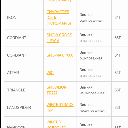
(NORDMAN 7)
CHARACTER
Зимняя
IKON
ICE 5
84T
ошипованная
(NORDMAN 5)
SNOW CROSS
Зимняя
CORDIANT
88T
2 PW-4
ошипованная
Зимняя
CORDIANT
SNO-MAX 7000
84T
ошипованная
Зимняя
ATTAR
W01
84T
ошипованная
SNOWLION
Зимняя
TRIANGLE
88T
TR777
нешипованная
WINTERTRAXX
Зимняя
LANDSPIDER
88T
H/P
нешипованная
WINTER
Зимняя
HANKOOK
I*CEPT IZ2
88T