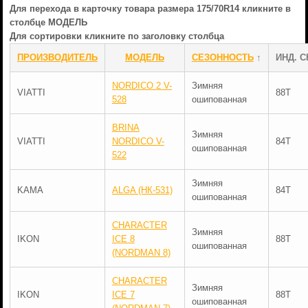
Для перехода в карточку товара размера 175/70R14 кликните в
столбце МОДЕЛЬ
Для сортировки кликните по заголовку столбца
ПРОИЗВОДИТЕЛЬ
МОДЕЛЬ
СЕЗОННОСТЬ
↑
ИНД. С
NORDICO 2 V-
Зимняя
VIATTI
88T
528
ошипованная
BRINA
Зимняя
VIATTI
NORDICO V-
84T
ошипованная
522
Зимняя
KAMA
ALGA (НК-531)
84T
ошипованная
CHARACTER
Зимняя
IKON
ICE 8
88T
ошипованная
(NORDMAN 8)
CHARACTER
Зимняя
IKON
ICE 7
88T
ошипованная