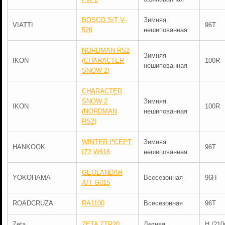
BOSCO S/T V-
Зимняя
VIATTI
96T
526
нешипованная
NORDMAN RS2
Зимняя
IKON
(CHARACTER
100R
нешипованная
SNOW 2)
CHARACTER
SNOW 2
Зимняя
IKON
100R
(NORDMAN
нешипованная
RS2)
WINTER I*CEPT
Зимняя
HANKOOK
96T
IZ2 W616
нешипованная
GEOLANDAR
YOKOHAMA
Всесезонная
96H
A/T G015
ROADCRUZA
RA1100
Всесезонная
96T
Zeta
ZETA ZTR20
Летняя
H (210