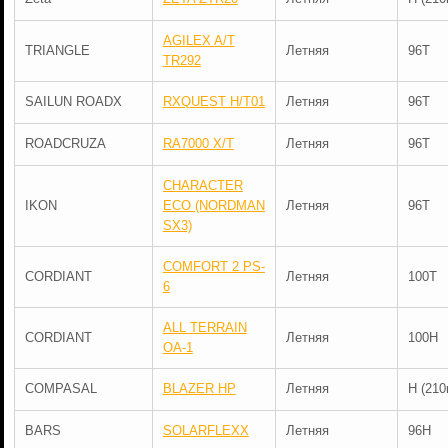
AGILEX A/T
TRIANGLE
Летняя
96T
TR292
SAILUN ROADX
RXQUEST H/T01
Летняя
96T
ROADCRUZA
RA7000 X/T
Летняя
96T
CHARACTER
IKON
ECO (NORDMAN
Летняя
96T
SX3)
COMFORT 2 PS-
CORDIANT
Летняя
100T
6
ALL TERRAIN
CORDIANT
Летняя
100H
OA-1
COMPASAL
BLAZER HP
Летняя
H (210
BARS
SOLARFLEXX
Летняя
96H