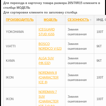
Для перехода в карточку товара размера 205/70R15 кликните в
столбце МОДЕЛЬ
Для сортировки кликните по заголовку столбца
ПРОИЗВОДИТЕЛЬ
МОДЕЛЬ
СЕЗОННОСТЬ
↑
ИНД. 
ICEGUARD
Зимняя
YOKOHAMA
100T
STUD IG55
ошипованная
BOSCO
Зимняя
VIATTI
96T
NORDICO V-523
ошипованная
ALGA SUV
Зимняя
KAMA
96T
(НК-532)
ошипованная
NORDMAN 8
Зимняя
IKON
(CHARACTER
100T
ошипованная
ICE 8)
NORDMAN 7
SUV
Зимняя
IKON
100T
(CHARACTER
ошипованная