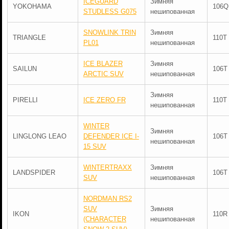
ICEGUARD
Зимняя
YOKOHAMA
106Q
STUDLESS G075
нешипованная
SNOWLINK TRIN
Зимняя
TRIANGLE
110T
PL01
нешипованная
ICE BLAZER
Зимняя
SAILUN
106T
ARCTIC SUV
нешипованная
Зимняя
PIRELLI
ICE ZERO FR
110T
нешипованная
WINTER
Зимняя
LINGLONG LEAO
DEFENDER ICE I-
106T
нешипованная
15 SUV
WINTERTRAXX
Зимняя
LANDSPIDER
106T
SUV
нешипованная
NORDMAN RS2
SUV
Зимняя
IKON
110R
(CHARACTER
нешипованная