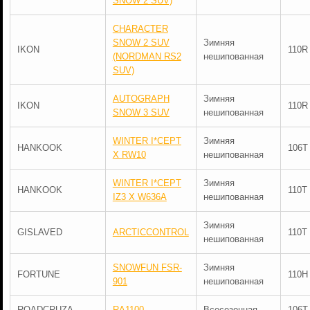
SNOW 2 SUV)
CHARACTER
SNOW 2 SUV
Зимняя
IKON
110R
(NORDMAN RS2
нешипованная
SUV)
AUTOGRAPH
Зимняя
IKON
110R
SNOW 3 SUV
нешипованная
WINTER I*CEPT
Зимняя
HANKOOK
106T
X RW10
нешипованная
WINTER I*CEPT
Зимняя
HANKOOK
110T
IZ3 X W636A
нешипованная
Зимняя
GISLAVED
ARCTICCONTROL
110T
нешипованная
SNOWFUN FSR-
Зимняя
FORTUNE
110H
901
нешипованная
ROADCRUZA
RA1100
Всесезонная
106T