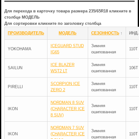
Для перехода в карточку товара размера 235/65R18 кликните в
столбце МОДЕЛЬ
Для сортировки кликните по заголовку столбца
ПРОИЗВОДИТЕЛЬ
МОДЕЛЬ
СЕЗОННОСТЬ
↑
ИНД.
ICEGUARD STUD
Зимняя
YOKOHAMA
110T
IG65
ошипованная
ICE BLAZER
Зимняя
SAILUN
106T
WST2 LT
ошипованная
SCORPION ICE
Зимняя
PIRELLI
110T
ZERO 2
ошипованная
NORDMAN 8 SUV
Зимняя
IKON
(CHARACTER ICE
110T
ошипованная
8 SUV)
NORDMAN 7 SUV
Зимняя
IKON
(CHARACTER ICE
110T
ошипованная