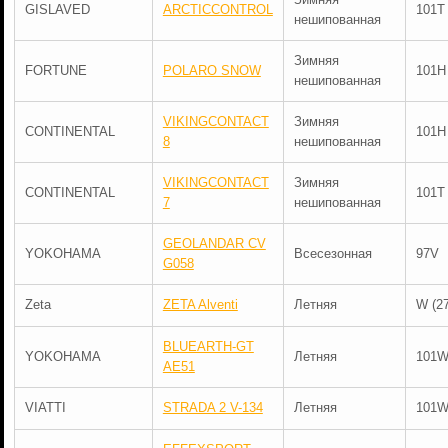
GISLAVED
ARCTICCONTROL
101T
нешипованная
Зимняя
FORTUNE
POLARO SNOW
101H
нешипованная
VIKINGCONTACT
Зимняя
CONTINENTAL
101H
8
нешипованная
VIKINGCONTACT
Зимняя
CONTINENTAL
101T
7
нешипованная
GEOLANDAR CV
YOKOHAMA
Всесезонная
97V
G058
Zeta
ZETA Alventi
Летняя
W (2
BLUEARTH-GT
YOKOHAMA
Летняя
101
AE51
VIATTI
STRADA 2 V-134
Летняя
101