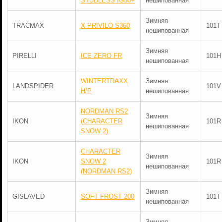
STUDLESS IG50+
нешипованная
Зимняя
TRACMAX
X-PRIVILO S360
101T
нешипованная
Зимняя
PIRELLI
ICE ZERO FR
101H
нешипованная
WINTERTRAXX
Зимняя
LANDSPIDER
101V
H/P
нешипованная
NORDMAN RS2
Зимняя
IKON
(CHARACTER
101R
нешипованная
SNOW 2)
CHARACTER
Зимняя
IKON
SNOW 2
101R
нешипованная
(NORDMAN RS2)
Зимняя
GISLAVED
SOFT FROST 200
101T
нешипованная
Зимняя