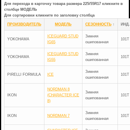
Для перехода в карточку товара размера 225/55R17 кликните в
столбце МОДЕЛЬ
Для сортировки кликните по заголовку столбца
ПРОИЗВОДИТЕЛЬ
МОДЕЛЬ
СЕЗОННОСТЬ
↑
ИНД.
ICEGUARD STUD
Зимняя
YOKOHAMA
101T
IG65
ошипованная
ICEGUARD STUD
Зимняя
YOKOHAMA
101T
IG55
ошипованная
Зимняя
PIRELLI FORMULA
ICE
101T
ошипованная
NORDMAN 8
Зимняя
IKON
(CHARACTER ICE
101T
ошипованная
8)
Зимняя
IKON
NORDMAN 7
101T
ошипованная