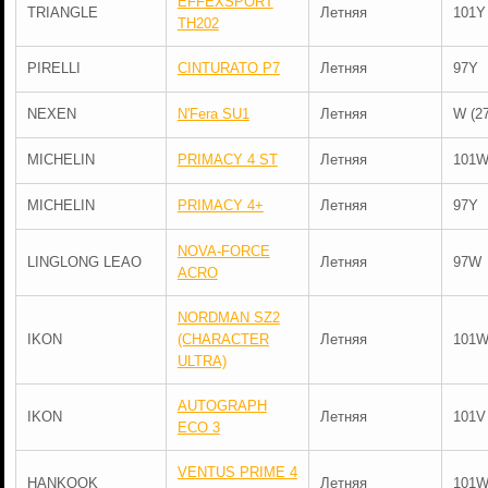
EFFEXSPORT
TRIANGLE
Летняя
101Y
TH202
PIRELLI
CINTURATO P7
Летняя
97Y
NEXEN
N'Fera SU1
Летняя
W (2
MICHELIN
PRIMACY 4 ST
Летняя
101
MICHELIN
PRIMACY 4+
Летняя
97Y
NOVA-FORCE
LINGLONG LEAO
Летняя
97W
ACRO
NORDMAN SZ2
IKON
(CHARACTER
Летняя
101
ULTRA)
AUTOGRAPH
IKON
Летняя
101V
ECO 3
VENTUS PRIME 4
HANKOOK
Летняя
101