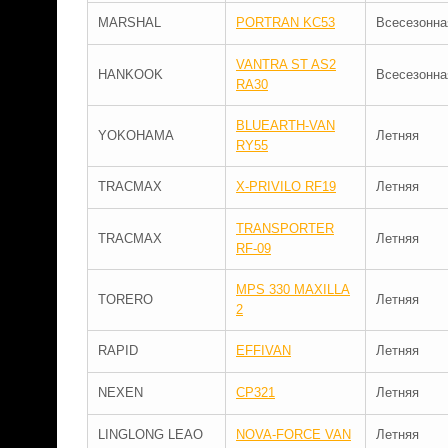
MARSHAL
PORTRAN KC53
Всесезонна
VANTRA ST AS2
HANKOOK
Всесезонна
RA30
BLUEARTH-VAN
YOKOHAMA
Летняя
RY55
TRACMAX
X-PRIVILO RF19
Летняя
TRANSPORTER
TRACMAX
Летняя
RF-09
MPS 330 MAXILLA
TORERO
Летняя
2
RAPID
EFFIVAN
Летняя
NEXEN
CP321
Летняя
LINGLONG LEAO
NOVA-FORCE VAN
Летняя