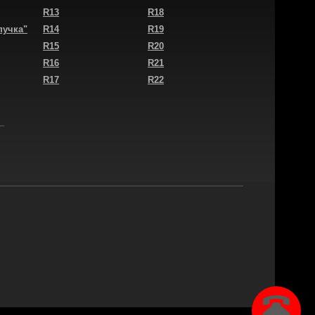
R13
R18
пучка"
R14
R19
R15
R20
R16
R21
R17
R22