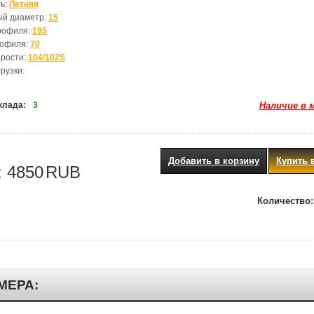
ь:
Летняя
ый диаметр:
15
рофиля:
195
рофиля:
70
орости:
104/102S
рузки:
клада:
3
Наличие в 
Добавить в корзину
Купить 
:
4850
RUB
Количество:
МЕРА: