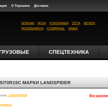
ация
О Торгшине
Доставка
NOKIAN
IKON
YOKOHAMA
ZETA
NEXEN
ROADMARCH
COMPASAL
КАМА
ГРУЗОВЫЕ
СПЕЦТЕХНИКА
5/70R15C МАРКИ LANDSPIDER
итель:
LANDSPIDER
Все размер
егковые