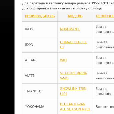
Для перехода в карточку товара размера 195/70R15C 
Для сортировки кликните по заголовку столбца
ПРОИЗВОДИТЕЛЬ
МОДЕЛЬ
СЕЗОННО
Зимняя
IKON
NORDMAN C
ошипованн
CHARACTER ICE
Зимняя
IKON
C2
ошипованн
Зимняя
ATTAR
W03
ошипованн
VETTORE BRINA
Зимняя
VIATTI
V-525
нешипован
SNOWLINK TRIN
Зимняя
TRIANGLE
LL01
нешипован
BLUEARTH-VAN
YOKOHAMA
Всесезонна
ALL SEASON RY61