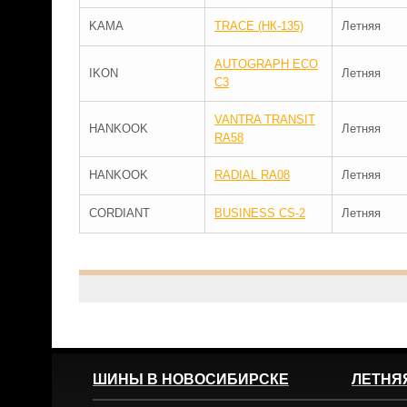
KAMA
TRACE (НК-135)
Летняя
AUTOGRAPH ECO
IKON
Летняя
C3
VANTRA TRANSIT
HANKOOK
Летняя
RA58
HANKOOK
RADIAL RA08
Летняя
CORDIANT
BUSINESS CS-2
Летняя
ШИНЫ В НОВОСИБИРСКЕ
ЛЕТНЯ