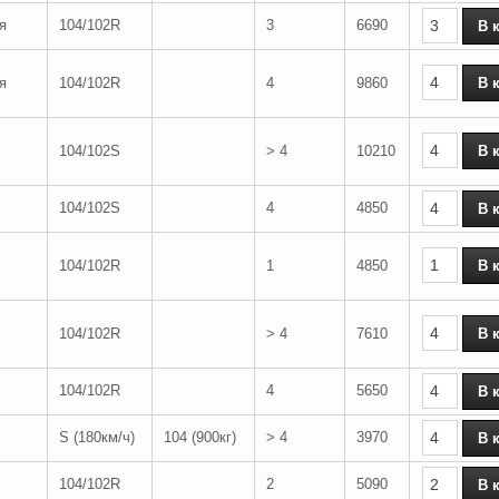
я
104/102R
3
6690
я
104/102R
4
9860
104/102S
> 4
10210
104/102S
4
4850
104/102R
1
4850
104/102R
> 4
7610
104/102R
4
5650
S (180км/ч)
104 (900кг)
> 4
3970
104/102R
2
5090