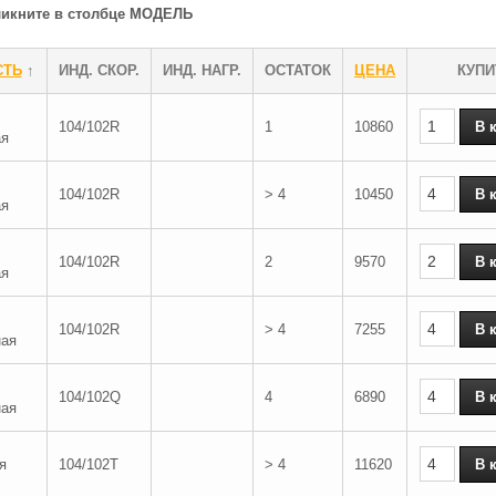
кликните в столбце МОДЕЛЬ
СТЬ
↑
ИНД. СКОР.
ИНД. НАГР.
ОСТАТОК
ЦЕНА
КУПИ
104/102R
1
10860
ая
104/102R
> 4
10450
ая
104/102R
2
9570
ая
104/102R
> 4
7255
ная
104/102Q
4
6890
ная
я
104/102T
> 4
11620