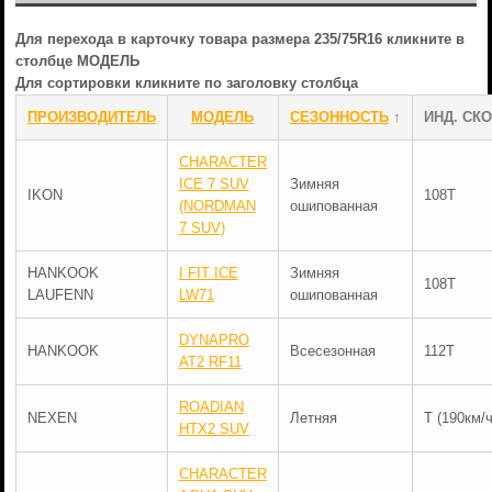
Для перехода в карточку товара размера 235/75R16 кликните в
столбце МОДЕЛЬ
Для сортировки кликните по заголовку столбца
ПРОИЗВОДИТЕЛЬ
МОДЕЛЬ
СЕЗОННОСТЬ
↑
ИНД. СКО
CHARACTER
ICE 7 SUV
Зимняя
IKON
108T
(NORDMAN
ошипованная
7 SUV)
HANKOOK
I FIT ICE
Зимняя
108T
LAUFENN
LW71
ошипованная
DYNAPRO
HANKOOK
Всесезонная
112T
AT2 RF11
ROADIAN
NEXEN
Летняя
T (190км/ч
HTX2 SUV
CHARACTER