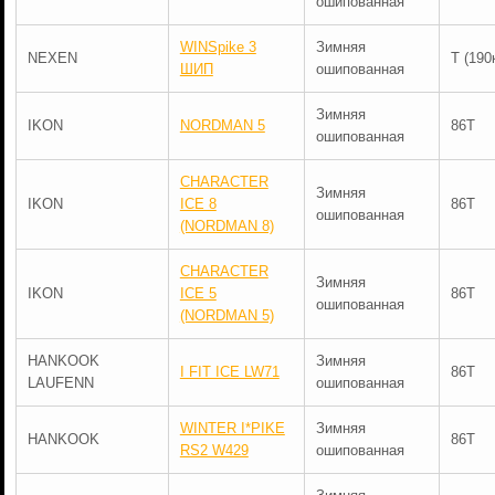
ошипованная
WINSpike 3
Зимняя
NEXEN
T (190
ШИП
ошипованная
Зимняя
IKON
NORDMAN 5
86T
ошипованная
CHARACTER
Зимняя
IKON
ICE 8
86T
ошипованная
(NORDMAN 8)
CHARACTER
Зимняя
IKON
ICE 5
86T
ошипованная
(NORDMAN 5)
HANKOOK
Зимняя
I FIT ICE LW71
86T
LAUFENN
ошипованная
WINTER I*PIKE
Зимняя
HANKOOK
86T
RS2 W429
ошипованная