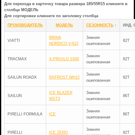
Для перехода в карточку товара размера 185/55R15 кликните в
столбце МОДЕЛЬ
Для сортировки кликните по заголовку столбца
ПРОИЗВОДИТЕЛЬ
МОДЕЛЬ
СЕЗОННОСТЬ
↑
ИНД. 
BRINA
Зимняя
VIATTI
82T
NORDICO V-522
ошипованная
Зимняя
TRACMAX
X-PRIVILO S500
82T
ошипованная
Зимняя
SAILUN ROADX
RXFROST WH12
82T
ошипованная
ICE BLAZER
Зимняя
SAILUN
86T
WST3
ошипованная
Зимняя
PIRELLI FORMULA
ICE
86T
ошипованная
Зимняя
PIRELLI
ICE ZERO
82T