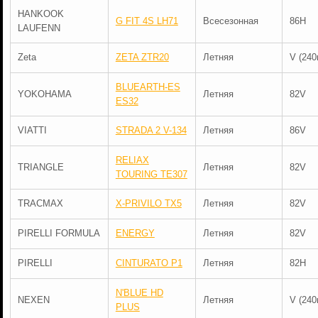
HANKOOK
G FIT 4S LH71
Всесезонная
86H
LAUFENN
Zeta
ZETA ZTR20
Летняя
V (240
BLUEARTH-ES
YOKOHAMA
Летняя
82V
ES32
VIATTI
STRADA 2 V-134
Летняя
86V
RELIAX
TRIANGLE
Летняя
82V
TOURING TE307
TRACMAX
X-PRIVILO TX5
Летняя
82V
PIRELLI FORMULA
ENERGY
Летняя
82V
PIRELLI
CINTURATO P1
Летняя
82H
N'BLUE HD
NEXEN
Летняя
V (240
PLUS