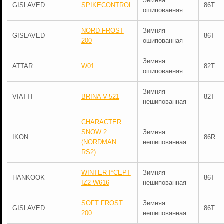
Зимняя
GISLAVED
SPIKECONTROL
86T
ошипованная
NORD FROST
Зимняя
GISLAVED
86T
200
ошипованная
Зимняя
ATTAR
W01
82T
ошипованная
Зимняя
VIATTI
BRINA V-521
82T
нешипованная
CHARACTER
SNOW 2
Зимняя
IKON
86R
(NORDMAN
нешипованная
RS2)
WINTER I*CEPT
Зимняя
HANKOOK
86T
IZ2 W616
нешипованная
SOFT FROST
Зимняя
GISLAVED
86T
200
нешипованная