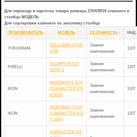
Для перехода в карточку товара размера 235/65R18 кликните в
столбце МОДЕЛЬ
Для сортировки кликните по заголовку столбца
ПРОИЗВОДИТЕЛЬ
МОДЕЛЬ
СЕЗОННОСТЬ
↑
ИНД.
ICEGUARD STUD
Зимняя
YOKOHAMA
110T
IG65
ошипованная
SCORPION ICE
Зимняя
PIRELLI
110T
ZERO 2
ошипованная
NORDMAN 8 SUV
Зимняя
IKON
(CHARACTER ICE
110T
ошипованная
8 SUV)
NORDMAN 7 SUV
Зимняя
IKON
(CHARACTER ICE
110T
ошипованная
7 SUV)
CHARACTER ICE