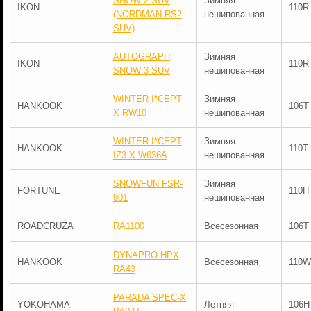
SNOW 2 SUV
Зимняя
IKON
110R
(NORDMAN RS2
нешипованная
SUV)
AUTOGRAPH
Зимняя
IKON
110R
SNOW 3 SUV
нешипованная
WINTER I*CEPT
Зимняя
HANKOOK
106T
X RW10
нешипованная
WINTER I*CEPT
Зимняя
HANKOOK
110T
IZ3 X W636A
нешипованная
SNOWFUN FSR-
Зимняя
FORTUNE
110H
901
нешипованная
ROADCRUZA
RA1100
Всесезонная
106T
DYNAPRO HPX
HANKOOK
Всесезонная
110W
RA43
PARADA SPEC-X
YOKOHAMA
Летняя
106H