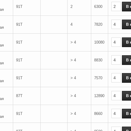
91T
2
6300
ая
91T
4
7820
ая
91T
> 4
10080
ая
91T
> 4
8830
ая
91T
> 4
7570
ая
87T
> 4
12890
ая
91T
> 4
8660
ая