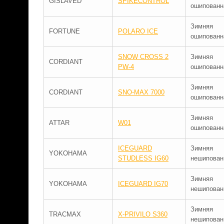
GISLAVED
SPIKECONTROL
ошипованн
Зимняя
FORTUNE
POLARO ICE
ошипованн
SNOW CROSS 2
Зимняя
CORDIANT
PW-4
ошипованн
Зимняя
CORDIANT
SNO-MAX 7000
ошипованн
Зимняя
ATTAR
W01
ошипованн
ICEGUARD
Зимняя
YOKOHAMA
STUDLESS IG60
нешипован
Зимняя
YOKOHAMA
ICEGUARD IG70
нешипован
Зимняя
TRACMAX
X-PRIVILO S360
нешипован