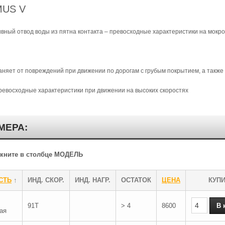
MUS V
ный отвод воды из пятна контакта – превосходные характеристики на мокро
аняет от повреждений при движении по дорогам с грубым покрытием, а также
ревосходные характеристики при движении на высоких скоростях
МЕРА:
ликните в столбце МОДЕЛЬ
СТЬ
↑
ИНД. СКОР.
ИНД. НАГР.
ОСТАТОК
ЦЕНА
КУП
91T
> 4
8600
ая