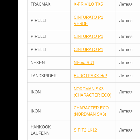
TRACMAX
X-PRIVILO TX5
Летняя
CINTURATO P1
PIRELLI
Летняя
VERDE
PIRELLI
CINTURATO P1
Летняя
PIRELLI
CINTURATO P1
Летняя
NEXEN
N'Fera SU1
Летняя
LANDSPIDER
EUROTRAXX H/P
Летняя
NORDMAN SX3
IKON
Летняя
(CHARACTER ECO)
CHARACTER ECO
IKON
Летняя
(NORDMAN SX3)
HANKOOK
S FIT2 LK12
Летняя
LAUFENN