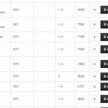
91H
> 4
4500
ная
91T
> 4
7550
ная
ая
87V
> 4
7780
87V
> 4
7830
87V
> 4
7450
87V
4
9540
91V
> 4
5757
87V
> 4
4620