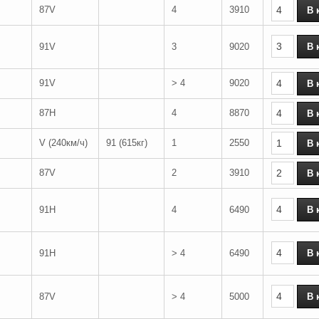
87V
4
3910
91V
3
9020
91V
> 4
9020
87H
4
8870
V (240км/ч)
91 (615кг)
1
2550
87V
2
3910
91H
4
6490
91H
> 4
6490
87V
> 4
5000