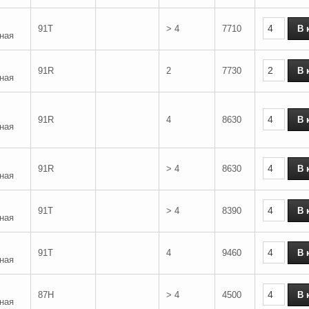
91T
> 4
7710
ная
91R
2
7730
ная
91R
4
8630
ная
91R
> 4
8630
ная
91T
> 4
8390
ная
91T
4
9460
ная
87H
> 4
4500
ная