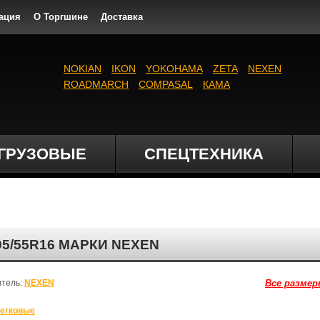
ация
О Торгшине
Доставка
NOKIAN
IKON
YOKOHAMA
ZETA
NEXEN
ROADMARCH
COMPASAL
КАМА
ГРУЗОВЫЕ
СПЕЦТЕХНИКА
95/55R16 МАРКИ NEXEN
итель:
NEXEN
Все размер
егковые