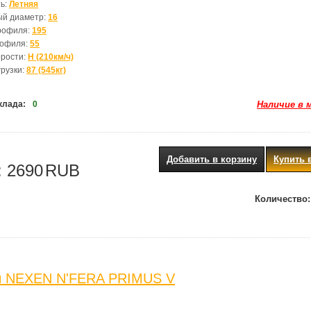
ь:
Летняя
ый диаметр:
16
рофиля:
195
рофиля:
55
орости:
H (210км/ч)
грузки:
87 (545кг)
клада:
0
Наличие в 
Добавить в корзину
Купить 
:
2690
RUB
Количество:
ы NEXEN N'FERA PRIMUS V