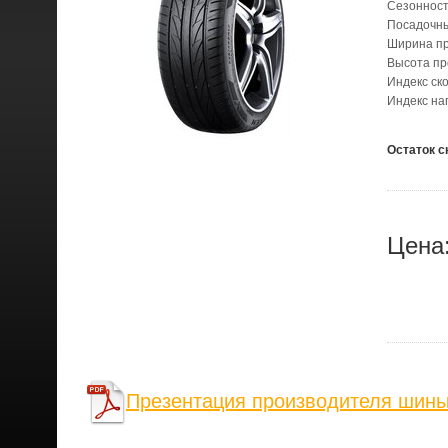
Сезонност
Посадочн
Ширина п
Высота п
Индекс ск
Индекс на
Остаток с
Цена
Презентация производителя шин