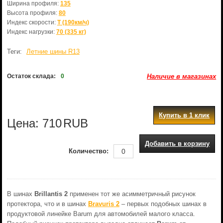
Ширина профиля:
135
Высота профиля:
80
Индекс скорости:
T (190км/ч)
Индекс нагрузки:
70 (335 кг)
Теги:
Летние шины R13
Остаток склада:
0
Наличие в магазинах
Купить в 1 клик
Цена:
710
RUB
Добавить в корзину
Количество:
В шинах
Brillantis 2
применен тот же асимметричный рисунок
протектора, что и в шинах
Bravuris 2
– первых подобных шинах в
продуктовой линейке Barum для автомобилей малого класса.