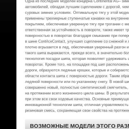
Одна из последних моделей концерна Continental AG– зи
автомобилей, обладая лучшим сцеплением с дорогой, чем
суровых зимних условиях. Оптимальную тягу у этой моде
применены трехмерные ступенчатые канавки на внутренне
покрытием, обеспечивая уверенную тягу при трогании с м
ответственная за устойчивость в повороте, также имеет 
поверхностью в поворотах благодаря смыканию при попе
в шине ContiIceContact, улучшил сцепление со снежной 
плотно вгрызается в лед, обеспечивая уверенный разгон
такого шипа выражаются, прежде всего, в значительно бо
технология посадки шипа, которая позволяет удерживать 
поворотах. Кроме того, на площадке под шип расположен
дороги, образуются ледяные крошки, которые и собираютс
области контакта шипа с поверхностью дороги. Таким обр
ледяной поверхности или по укатанному снегу. В новой ши
совершенно новый, полностью синтетический смягчитель, 
на протяжении всего жизненного цикла шины. В результат
при этом все свои ходовые качества. Основные преимущес
инновационной технологии шипа; отличная управляемость 
резиновая смесь, сохраняющая свои свойства на протяже
ВОЗМОЖНЫЕ МОДЕЛИ ЭТОГО РАЗ