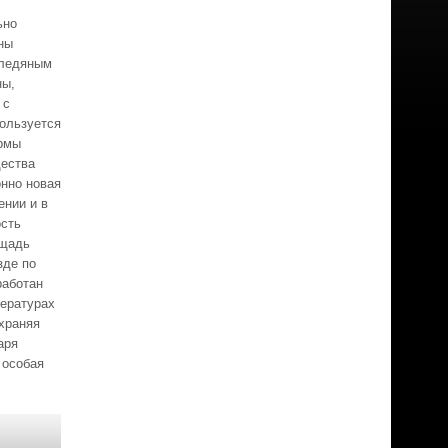
ьно
ны
 ледяным
ны,
 с
пользуется
ормы
щества
онно новая
ении и в
ость
ощадь
зде по
работан
пературах
охраняя
аря
 особая