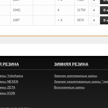
104Q
4
11750
108T
> 4
5670
Я РЕЗИНА
ЗИМНЯЯ РЕЗИНА
шины Yokohama
Зимние шипованные шины
шины NEXEN
Зимние нешипованные шины "ли
шины ZETA
Всесезонные шины
шины ICON