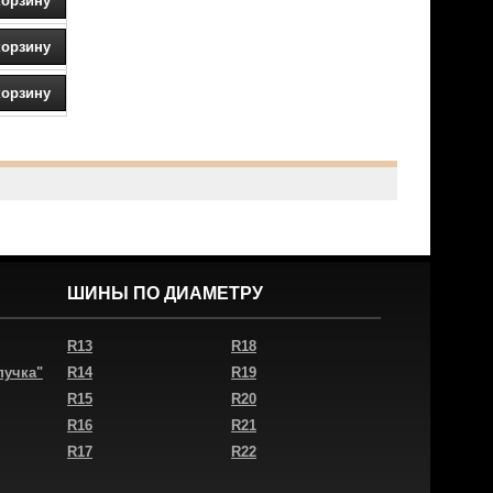
ШИНЫ ПО ДИАМЕТРУ
R13
R18
пучка"
R14
R19
R15
R20
R16
R21
R17
R22