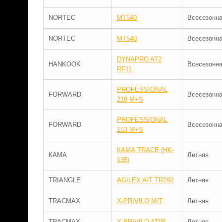
NORTEC
MT540
Всесезонн
NORTEC
MT540
Всесезонн
DYNAPRO AT2
HANKOOK
Всесезонн
RF11
PROFESSIONAL
FORWARD
Всесезонн
219 M+S
PROFESSIONAL
FORWARD
Всесезонн
153 M+S
КАМА TRACE (HK-
КАМА
Летняя
135)
TRIANGLE
AGILEX A/T TR292
Летняя
TRACMAX
X-PRIVILO M/T
Летняя
TRACMAX
X-PRIVILO AT08
Летняя