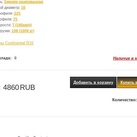
ь:
Зимняя ошипованная
ый диаметр:
16
рофиля:
225
рофиля:
75
орости:
T (190км/ч)
грузки:
108 (1000 кг)
ы Continental R16
клада:
0
Наличие в 
Добавить в корзину
Купить 
:
4860
RUB
Количество: