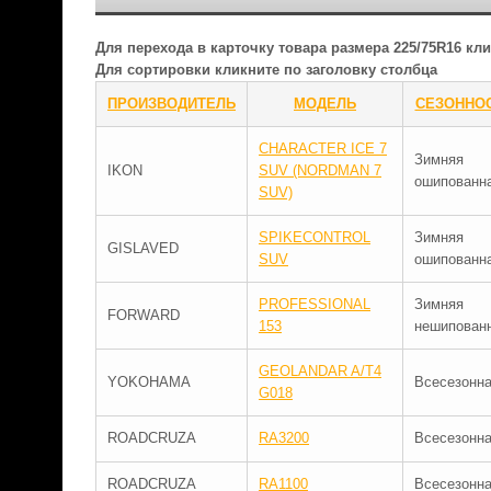
Для перехода в карточку товара размера 225/75R16 к
Для сортировки кликните по заголовку столбца
ПРОИЗВОДИТЕЛЬ
МОДЕЛЬ
СЕЗОННО
CHARACTER ICE 7
Зимняя
IKON
SUV (NORDMAN 7
ошипованн
SUV)
SPIKECONTROL
Зимняя
GISLAVED
SUV
ошипованн
PROFESSIONAL
Зимняя
FORWARD
153
нешипован
GEOLANDAR A/T4
YOKOHAMA
Всесезонн
G018
ROADCRUZA
RA3200
Всесезонн
ROADCRUZA
RA1100
Всесезонн