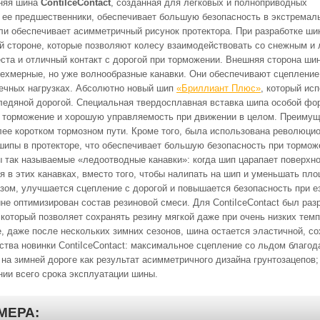
мняя шина
ContiIceContact
, созданная для легковых и полноприводных
 ее предшественники, обеспечивает большую безопасность в экстремал
ли обеспечивает асимметричный рисунок протектора. При разработке ши
й стороне, которые позволяют колесу взаимодействовать со снежным и
еста и отличный контакт с дорогой при торможении. Внешняя сторона ши
трехмерные, но уже волнообразные канавки. Они обеспечивают сцепление
речных нагрузках. Абсолютно новый шип
«Бриллиант Плюс»
, который ис
и ледяной дорогой. Специальная твердосплавная вставка шипа особой ф
 и торможение и хорошую управляемость при движении в целом. Преиму
лее коротком тормозном пути. Кроме того, была использована революци
шипы в протекторе, что обеспечивает большую безопасность при тормож
ы так называемые «ледоотводные канавки»: когда шип царапает поверхн
я в этих канавках, вместо того, чтобы налипать на шип и уменьшать пл
азом, улучшается сцепление с дорогой и повышается безопасность при е
не оптимизирован состав резиновой смеси. Для ContiIceContact был раз
который позволяет сохранять резину мягкой даже при очень низких тем
е, даже после нескольких зимних сезонов, шина остается эластичной, с
тва новинки ContiIceContact: максимальное сцепление со льдом благод
на зимней дороге как результат асимметричного дизайна грунтозацепов;
нии всего срока эксплуатации шины.
МЕРА: