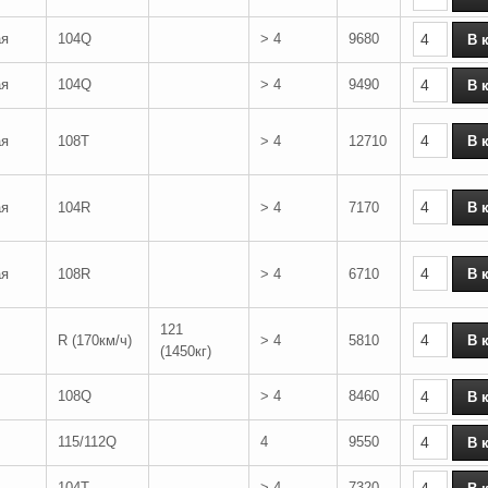
ая
104Q
> 4
9680
ая
104Q
> 4
9490
ая
108T
> 4
12710
ая
104R
> 4
7170
ая
108R
> 4
6710
121
R (170км/ч)
> 4
5810
(1450кг)
108Q
> 4
8460
115/112Q
4
9550
104T
> 4
7320