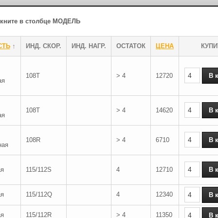
ликните в столбце МОДЕЛЬ
СТЬ
↑
ИНД. СКОР.
ИНД. НАГР.
ОСТАТОК
ЦЕНА
КУПИ
108T
> 4
12720
ая
108T
> 4
14620
ая
108R
> 4
6710
ная
ая
115/112S
4
12710
ая
115/112Q
4
12340
ая
115/112R
> 4
11350