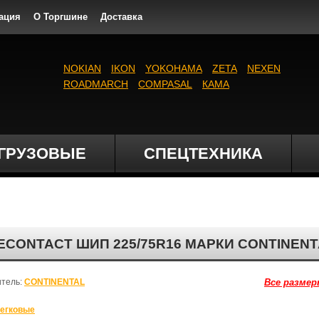
ация
О Торгшине
Доставка
NOKIAN
IKON
YOKOHAMA
ZETA
NEXEN
ROADMARCH
COMPASAL
КАМА
ГРУЗОВЫЕ
СПЕЦТЕХНИКА
CONTACT ШИП 225/75R16 МАРКИ CONTINENT
итель:
CONTINENTAL
Все размер
егковые