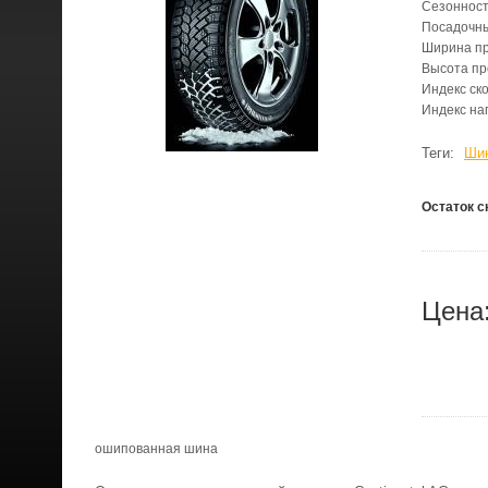
Сезонност
Посадочн
Ширина п
Высота п
Индекс ск
Индекс на
Теги:
Шин
Остаток с
Цена
ошипованная шина