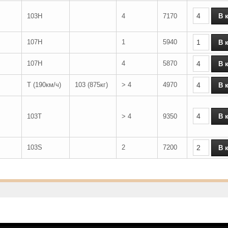
103H
4
7170
107H
1
5940
107H
4
5870
T (190км/ч)
103 (875кг)
> 4
4970
103T
> 4
9350
103S
2
7200