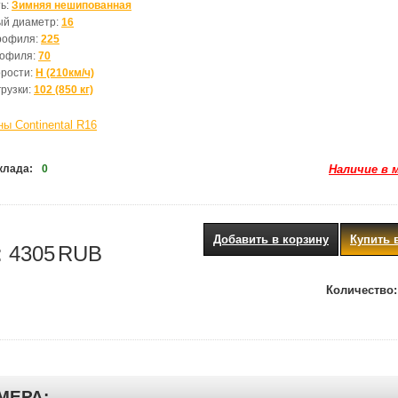
ь:
Зимняя нешипованная
ый диаметр:
16
рофиля:
225
рофиля:
70
орости:
H (210км/ч)
грузки:
102 (850 кг)
ы Continental R16
клада:
0
Наличие в 
Добавить в корзину
Купить 
:
4305
RUB
Количество:
МЕРА: