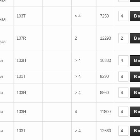
ная
103T
> 4
7250
ная
107R
2
12290
ная
ая
103H
> 4
10380
ая
101T
> 4
9290
ая
103H
> 4
8860
ая
103H
4
11800
ая
103T
> 4
12660