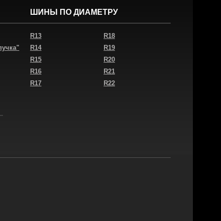
ШИНЫ ПО ДИАМЕТРУ
R13
R18
пучка"
R14
R19
R15
R20
R16
R21
R17
R22