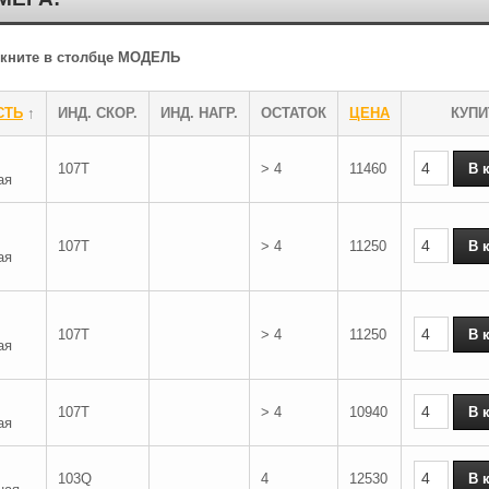
ликните в столбце МОДЕЛЬ
СТЬ
↑
ИНД. СКОР.
ИНД. НАГР.
ОСТАТОК
ЦЕНА
КУПИ
107T
> 4
11460
ая
107T
> 4
11250
ая
107T
> 4
11250
ая
107T
> 4
10940
ая
103Q
4
12530