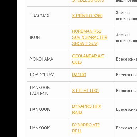
STUDLESS G075
нешипован
Зимняя
TRACMAX
X-PRIVILO S360
нешипован
NORDMAN RS2
Зимняя
IKON
SUV (CHARACTER
нешипован
SNOW 2 SUV)
GEOLANDAR A/T
YOKOHAMA
Всесезонн
G015
ROADCRUZA
RA1100
Всесезонн
HANKOOK
X FIT HT LD01
Всесезонн
LAUFENN
DYNAPRO HPX
HANKOOK
Всесезонн
RA43
DYNAPRO AT2
HANKOOK
Всесезонн
RF11