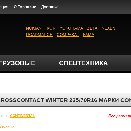
ация
О Торгшине
Доставка
NOKIAN
IKON
YOKOHAMA
ZETA
NEXEN
ROADMARCH
COMPASAL
КАМА
ГРУЗОВЫЕ
СПЕЦТЕХНИКА
OSSCONTACT WINTER 225/70R16 МАРКИ CO
итель:
CONTINENTAL
Все размер
егковые