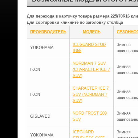
Для перехода в карточку товара размера 225/70R16 к
Для сортировки кликните по заголовку столбца
ПРОИЗВОДИТЕЛЬ
МОДЕЛЬ
СЕЗОННО
ICEGUARD STUD
Зимняя
YOKOHAMA
IG55
ошипованн
NORDMAN 7 SUV
Зимняя
IKON
(CHARACTER ICE 7
ошипованн
SUV)
CHARACTER ICE 7
Зимняя
IKON
SUV (NORDMAN 7
ошипованн
SUV)
NORD FROST 200
Зимняя
GISLAVED
SUV
ошипованн
ICEGUARD
Зимняя
YOKOHAMA