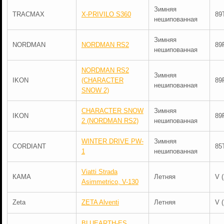
Зимняя
TRACMAX
X-PRIVILO S360
89
нешипованная
Зимняя
NORDMAN
NORDMAN RS2
89
нешипованная
NORDMAN RS2
Зимняя
IKON
(CHARACTER
89
нешипованная
SNOW 2)
CHARACTER SNOW
Зимняя
IKON
89
2 (NORDMAN RS2)
нешипованная
WINTER DRIVE PW-
Зимняя
CORDIANT
85
1
нешипованная
Viatti Strada
КАМА
Летняя
V 
Asimmetrico, V-130
Zeta
ZETA Alventi
Летняя
V 
BLUEARTH-ES