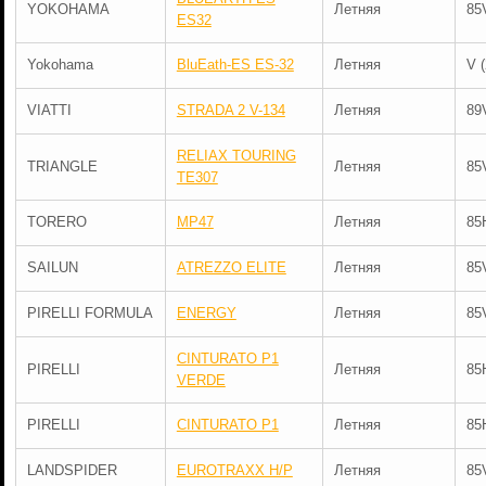
YOKOHAMA
Летняя
85
ES32
Yokohama
BluEath-ES ЕS-32
Летняя
V 
VIATTI
STRADA 2 V-134
Летняя
89
RELIAX TOURING
TRIANGLE
Летняя
85
TE307
TORERO
MP47
Летняя
85
SAILUN
ATREZZO ELITE
Летняя
85
PIRELLI FORMULA
ENERGY
Летняя
85
CINTURATO P1
PIRELLI
Летняя
85
VERDE
PIRELLI
CINTURATO P1
Летняя
85
LANDSPIDER
EUROTRAXX H/P
Летняя
85