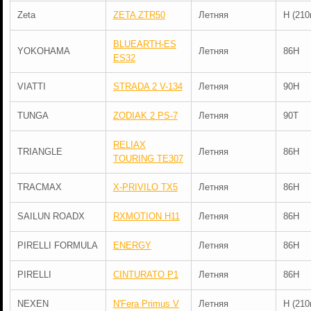
Zeta
ZETA ZTR50
Летняя
H (210
BLUEARTH-ES
YOKOHAMA
Летняя
86H
ES32
VIATTI
STRADA 2 V-134
Летняя
90H
TUNGA
ZODIAK 2 PS-7
Летняя
90T
RELIAX
TRIANGLE
Летняя
86H
TOURING TE307
TRACMAX
X-PRIVILO TX5
Летняя
86H
SAILUN ROADX
RXMOTION H11
Летняя
86H
PIRELLI FORMULA
ENERGY
Летняя
86H
PIRELLI
CINTURATO P1
Летняя
86H
NEXEN
N'Fera Primus V
Летняя
H (210