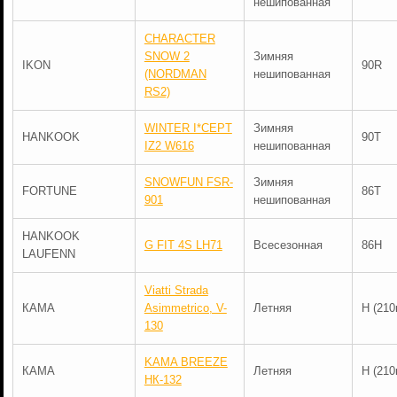
нешипованная
CHARACTER
SNOW 2
Зимняя
IKON
90R
(NORDMAN
нешипованная
RS2)
WINTER I*CEPT
Зимняя
HANKOOK
90T
IZ2 W616
нешипованная
SNOWFUN FSR-
Зимняя
FORTUNE
86T
901
нешипованная
HANKOOK
G FIT 4S LH71
Всесезонная
86H
LAUFENN
Viatti Strada
КАМА
Asimmetrico, V-
Летняя
H (210
130
KAMA BREEZE
КАМА
Летняя
H (210
НК-132