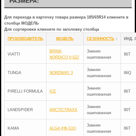
РАЗМЕРА:
Для перехода в карточку товара размера 185/65R14 кликните в
столбце МОДЕЛЬ
Для сортировки кликните по заголовку столбца
ПРОИЗВОДИТЕЛЬ
МОДЕЛЬ
СЕЗОННОСТЬ
↑
ИНД. 
BRINA
Зимняя
VIATTI
86T
NORDICO V-522
ошипованная
Зимняя
TUNGA
NORDWAY 3
86Q
ошипованная
Зимняя
PIRELLI FORMULA
ICE
86T
ошипованная
Зимняя
LANDSPIDER
ARCTICTRAXX
90T
ошипованная
Зимняя
KAMA
ALGA (НК-531)
86T
ошипованная