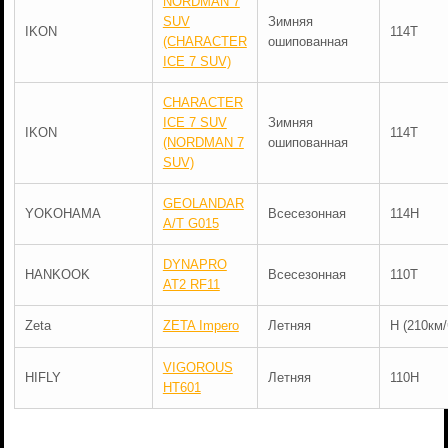
NORDMAN 7
SUV
Зимняя
IKON
114T
(CHARACTER
ошипованная
ICE 7 SUV)
CHARACTER
ICE 7 SUV
Зимняя
IKON
114T
(NORDMAN 7
ошипованная
SUV)
GEOLANDAR
YOKOHAMA
Всесезонная
114H
A/T G015
DYNAPRO
HANKOOK
Всесезонная
110T
AT2 RF11
Zeta
ZETA Impero
Летняя
H (210км/
VIGOROUS
HIFLY
Летняя
110H
HT601