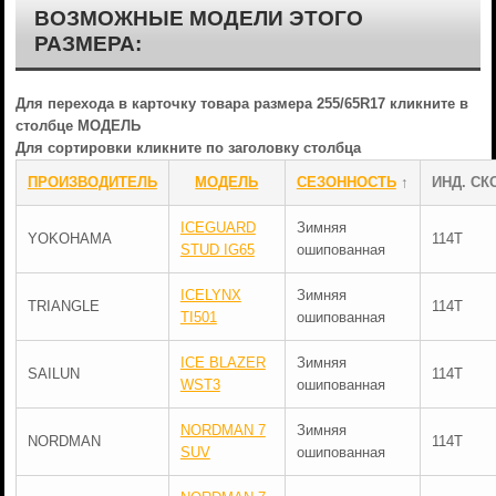
ВОЗМОЖНЫЕ МОДЕЛИ ЭТОГО
РАЗМЕРА:
Для перехода в карточку товара размера 255/65R17 кликните в
столбце МОДЕЛЬ
Для сортировки кликните по заголовку столбца
ПРОИЗВОДИТЕЛЬ
МОДЕЛЬ
СЕЗОННОСТЬ
↑
ИНД. СК
ICEGUARD
Зимняя
YOKOHAMA
114T
STUD IG65
ошипованная
ICELYNX
Зимняя
TRIANGLE
114T
TI501
ошипованная
ICE BLAZER
Зимняя
SAILUN
114T
WST3
ошипованная
NORDMAN 7
Зимняя
NORDMAN
114T
SUV
ошипованная