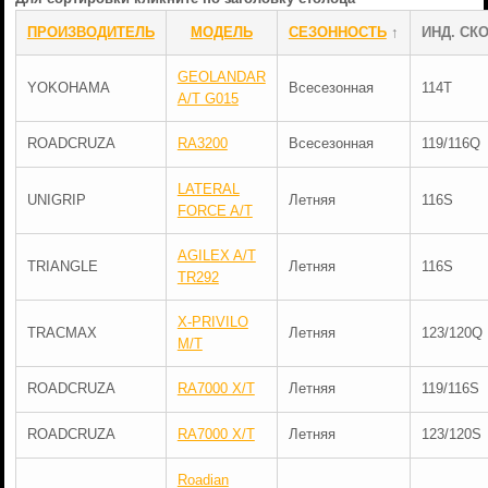
ПРОИЗВОДИТЕЛЬ
МОДЕЛЬ
СЕЗОННОСТЬ
↑
ИНД. СКО
GEOLANDAR
YOKOHAMA
Всесезонная
114T
A/T G015
ROADCRUZA
RA3200
Всесезонная
119/116Q
LATERAL
UNIGRIP
Летняя
116S
FORCE A/T
AGILEX A/T
TRIANGLE
Летняя
116S
TR292
X-PRIVILO
TRACMAX
Летняя
123/120Q
M/T
ROADCRUZA
RA7000 X/T
Летняя
119/116S
ROADCRUZA
RA7000 X/T
Летняя
123/120S
Roadian