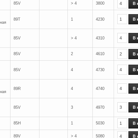
85V
> 4
3800
89T
1
4230
ная
85V
> 4
4310
85V
2
4610
85V
4
4730
89R
4
4740
ная
85V
3
4970
85H
1
5030
89V
> 4
5080