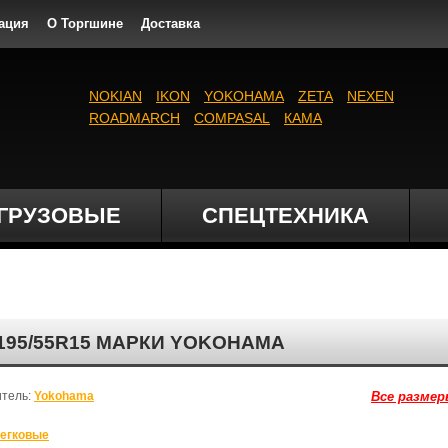
ация
О Торгшине
Доставка
NOKIAN
IKON
YOKOHAMA
ZETA
NEXEN
ROADMARCH
COMPASAL
КАМА
ГРУЗОВЫЕ
СПЕЦТЕХНИКА
 195/55R15 МАРКИ YOKOHAMA
итель:
Yokohama
Все размер
егковые