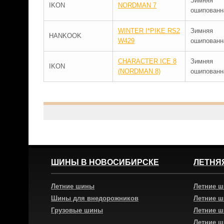
Зимняя
IKON
NORDMAN 7
ошипованн
WINTER I*PIKE RS2
Зимняя
HANKOOK
W429
ошипованн
CHARACTER ICE 8
Зимняя
IKON
(NORDMAN 8)
ошипованн
ШИНЫ В НОВОСИБИРСКЕ
ЛЕТНЯ
Летние шины
Летние 
Шины для внедорожников
Летние 
Грузовые шины
Летние 
Летние 