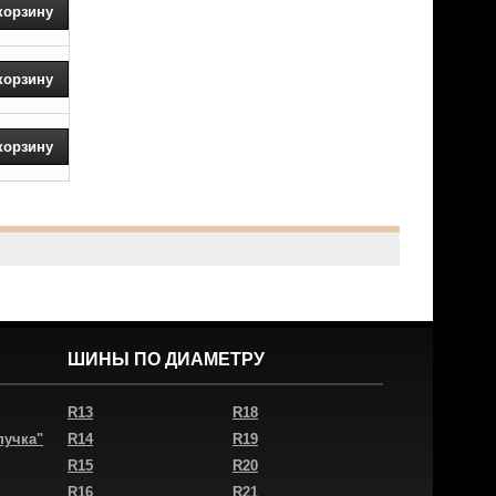
ШИНЫ ПО ДИАМЕТРУ
R13
R18
пучка"
R14
R19
R15
R20
R16
R21