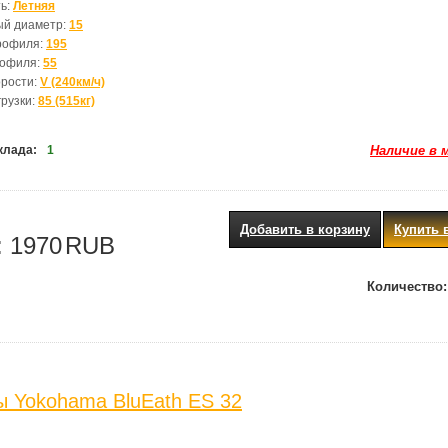
ь:
Летняя
ый диаметр:
15
рофиля:
195
рофиля:
55
орости:
V (240км/ч)
грузки:
85 (515кг)
клада:
1
Наличие в 
Добавить в корзину
Купить 
:
1970
RUB
Количество:
 Yokohama BluEath ES 32