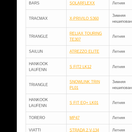
BARS
SOLARFLEXX
Летняя
Зимняя
TRACMAX
X-PRIVILO S360
нешипован
RELIAX TOURING
TRIANGLE
Летняя
TE307
SAILUN
ATREZZO ELITE
Летняя
HANKOOK
S FIT2 LK12
Летняя
LAUFENN
SNOWLINK TRIN
Зимняя
TRIANGLE
PL01
нешипован
HANKOOK
S FIT EQ+ LK01
Летняя
LAUFENN
TORERO
MP47
Летняя
VIATTI
STRADA 2 V-134
Летняя