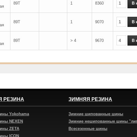
89T
1
8360
ая
89T
1
9070
ая
89T
> 4
9670
ая
Я РЕЗИНА
ЗИМНЯЯ РЕЗИНА
шины Yokohama
Зимние шипованные шины
шины NEXEN
Зимние нешипованные шины "ли
шины ZETA
Всесезонные шины
шины ICON