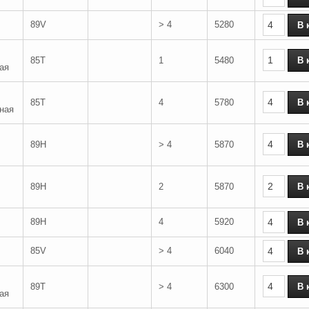
89V
> 4
5280
85T
1
5480
ая
85T
4
5780
ная
89H
> 4
5870
89H
2
5870
89H
4
5920
85V
> 4
6040
89T
> 4
6300
ая