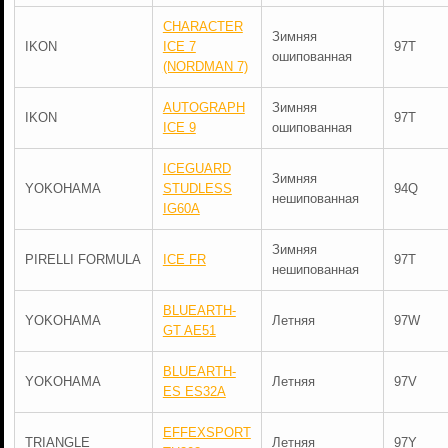
CHARACTER
Зимняя
IKON
ICE 7
97T
ошипованная
(NORDMAN 7)
AUTOGRAPH
Зимняя
IKON
97T
ICE 9
ошипованная
ICEGUARD
Зимняя
YOKOHAMA
STUDLESS
94Q
нешипованная
IG60A
Зимняя
PIRELLI FORMULA
ICE FR
97T
нешипованная
BLUEARTH-
YOKOHAMA
Летняя
97W
GT AE51
BLUEARTH-
YOKOHAMA
Летняя
97V
ES ES32A
EFFEXSPORT
TRIANGLE
Летняя
97Y